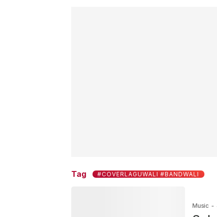
Tag
#COVERLAGUWALI #BANDWALI
Music
-