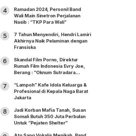
Ramadan 2024, Personil Band
4
Wali Main Sinetron Perjalanan
Nasib : “TKP Para Wali”
7 Tahun Menyendiri, Hendri Lamiri
5
Akhirnya Naik Pelaminan dengan
Fransiska
Skandal Film Porno, Direktur
6
Rumah Film Indonesia Evry Joe,
Berang : “Oknum Sutradara
Merusak Perfilman Indonesia”!
“Lampoh” Kafe Idola Keluarga &
7
Profesional di Kepala Naga Barat
Jakarta
Jadi Korban Mafia Tanah, Susan
8
Somali Butuh 350 Juta Perbulan
Untuk “Pejaten Shelter”
Ato Sang Vokalis Menikah, Band