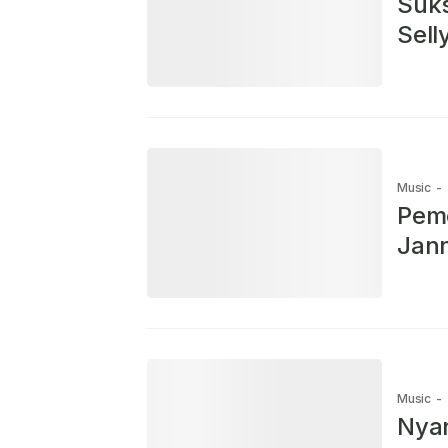
Suks
Sell
Music
-
Peme
Jan
Music
-
Nyan