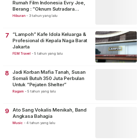
Rumah Film Indonesia Evry Joe,
Berang : “Oknum Sutradara
Merusak Perfilman Indonesia”!
Hiburan
-
3 tahun yang lalu
“Lampoh” Kafe Idola Keluarga &
7
Profesional di Kepala Naga Barat
Jakarta
FEM Travel
-
5 tahun yang lalu
Jadi Korban Mafia Tanah, Susan
8
Somali Butuh 350 Juta Perbulan
Untuk “Pejaten Shelter”
Ragam
-
5 tahun yang lalu
Ato Sang Vokalis Menikah, Band
9
Angkasa Bahagia
Music
-
4 tahun yang lalu