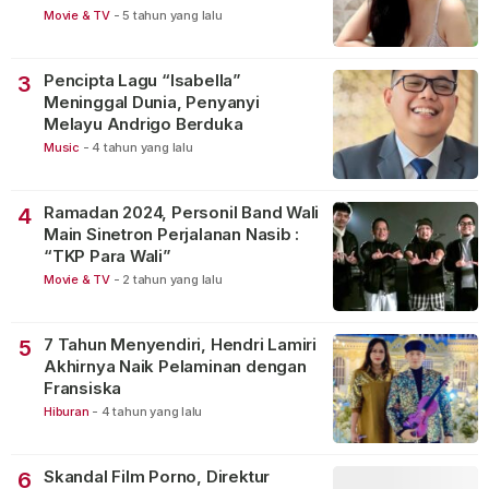
Movie & TV
-
5 tahun yang lalu
Pencipta Lagu “Isabella”
3
Meninggal Dunia, Penyanyi
Melayu Andrigo Berduka
Music
-
4 tahun yang lalu
Ramadan 2024, Personil Band Wali
4
Main Sinetron Perjalanan Nasib :
“TKP Para Wali”
Movie & TV
-
2 tahun yang lalu
7 Tahun Menyendiri, Hendri Lamiri
5
Akhirnya Naik Pelaminan dengan
Fransiska
Hiburan
-
4 tahun yang lalu
Skandal Film Porno, Direktur
6