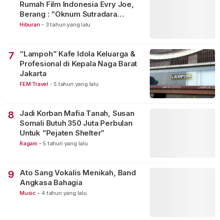
Rumah Film Indonesia Evry Joe,
Berang : “Oknum Sutradara
Merusak Perfilman Indonesia”!
Hiburan
-
3 tahun yang lalu
“Lampoh” Kafe Idola Keluarga &
7
Profesional di Kepala Naga Barat
Jakarta
FEM Travel
-
5 tahun yang lalu
Jadi Korban Mafia Tanah, Susan
8
Somali Butuh 350 Juta Perbulan
Untuk “Pejaten Shelter”
Ragam
-
5 tahun yang lalu
Ato Sang Vokalis Menikah, Band
9
Angkasa Bahagia
Music
-
4 tahun yang lalu