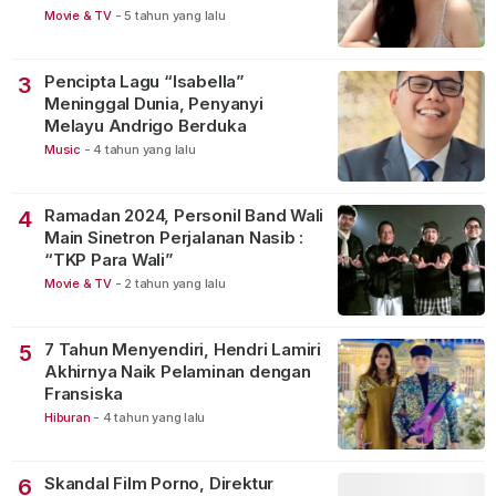
Movie & TV
-
5 tahun yang lalu
Pencipta Lagu “Isabella”
3
Meninggal Dunia, Penyanyi
Melayu Andrigo Berduka
Music
-
4 tahun yang lalu
Ramadan 2024, Personil Band Wali
4
Main Sinetron Perjalanan Nasib :
“TKP Para Wali”
Movie & TV
-
2 tahun yang lalu
7 Tahun Menyendiri, Hendri Lamiri
5
Akhirnya Naik Pelaminan dengan
Fransiska
Hiburan
-
4 tahun yang lalu
Skandal Film Porno, Direktur
6