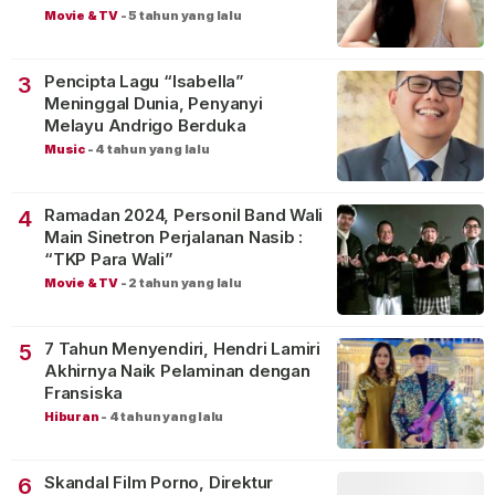
Movie & TV
-
5 tahun yang lalu
Pencipta Lagu “Isabella”
3
Meninggal Dunia, Penyanyi
Melayu Andrigo Berduka
Music
-
4 tahun yang lalu
Ramadan 2024, Personil Band Wali
4
Main Sinetron Perjalanan Nasib :
“TKP Para Wali”
Movie & TV
-
2 tahun yang lalu
7 Tahun Menyendiri, Hendri Lamiri
5
Akhirnya Naik Pelaminan dengan
Fransiska
Hiburan
-
4 tahun yang lalu
Skandal Film Porno, Direktur
6