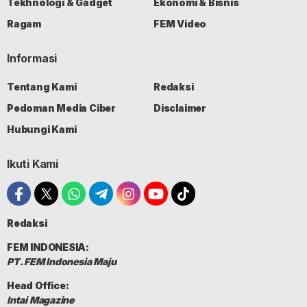
Tekhnologi & Gadget
Ekonomi & Bisnis
Ragam
FEM Video
Informasi
Tentang Kami
Redaksi
Pedoman Media Ciber
Disclaimer
Hubungi Kami
Ikuti Kami
Redaksi
FEM INDONESIA:
PT. FEM Indonesia Maju
Head Office:
Intai Magazine