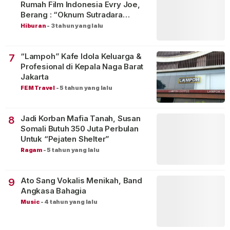
Rumah Film Indonesia Evry Joe,
Berang : “Oknum Sutradara
Merusak Perfilman Indonesia”!
Hiburan
-
3 tahun yang lalu
“Lampoh” Kafe Idola Keluarga &
7
Profesional di Kepala Naga Barat
Jakarta
FEM Travel
-
5 tahun yang lalu
Jadi Korban Mafia Tanah, Susan
8
Somali Butuh 350 Juta Perbulan
Untuk “Pejaten Shelter”
Ragam
-
5 tahun yang lalu
Ato Sang Vokalis Menikah, Band
9
Angkasa Bahagia
Music
-
4 tahun yang lalu