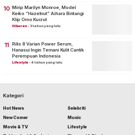
Mirip Marilyn Monroe, Model
10
Keiko “Hazelnut” Aihara Bintangi
Klip Omo Kucrut
Hiburan
-
3 tahun yang lalu
Rilis 8 Varian Power Serum,
11
Hanasui Ingin Temani Kulit Cantik
Perempuan Indonesia
Lifestyle
-
4 tahun yang lalu
Kategori
Hot News
Selebriti
New Comer
Music
Movie & TV
Lifestyle