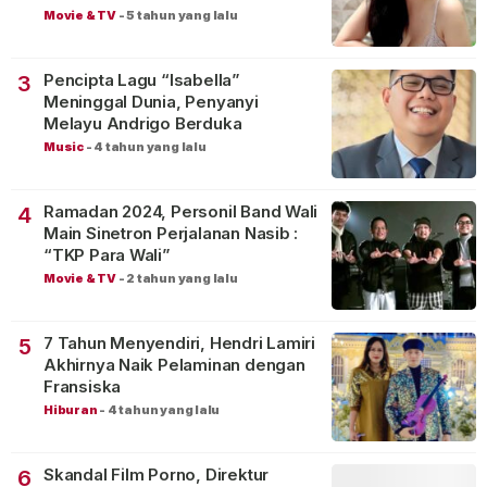
Movie & TV
-
5 tahun yang lalu
Pencipta Lagu “Isabella”
3
Meninggal Dunia, Penyanyi
Melayu Andrigo Berduka
Music
-
4 tahun yang lalu
Ramadan 2024, Personil Band Wali
4
Main Sinetron Perjalanan Nasib :
“TKP Para Wali”
Movie & TV
-
2 tahun yang lalu
7 Tahun Menyendiri, Hendri Lamiri
5
Akhirnya Naik Pelaminan dengan
Fransiska
Hiburan
-
4 tahun yang lalu
Skandal Film Porno, Direktur
6