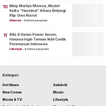
Mirip Marilyn Monroe, Model
10
Keiko “Hazelnut” Aihara Bintangi
Klip Omo Kucrut
Hiburan
-
3 tahun yang lalu
Rilis 8 Varian Power Serum,
11
Hanasui Ingin Temani Kulit Cantik
Perempuan Indonesia
Lifestyle
-
4 tahun yang lalu
Kategori
Hot News
Selebriti
New Comer
Music
Movie & TV
Lifestyle