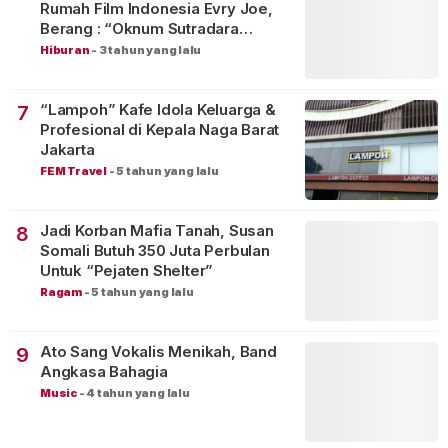
Rumah Film Indonesia Evry Joe,
Berang : “Oknum Sutradara
Merusak Perfilman Indonesia”!
Hiburan
-
3 tahun yang lalu
“Lampoh” Kafe Idola Keluarga &
7
Profesional di Kepala Naga Barat
Jakarta
FEM Travel
-
5 tahun yang lalu
Jadi Korban Mafia Tanah, Susan
8
Somali Butuh 350 Juta Perbulan
Untuk “Pejaten Shelter”
Ragam
-
5 tahun yang lalu
Ato Sang Vokalis Menikah, Band
9
Angkasa Bahagia
Music
-
4 tahun yang lalu