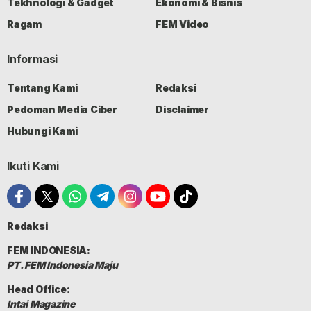
Tekhnologi & Gadget
Ekonomi & Bisnis
Ragam
FEM Video
Informasi
Tentang Kami
Redaksi
Pedoman Media Ciber
Disclaimer
Hubungi Kami
Ikuti Kami
Redaksi
FEM INDONESIA:
PT. FEM Indonesia Maju
Head Office:
Intai Magazine