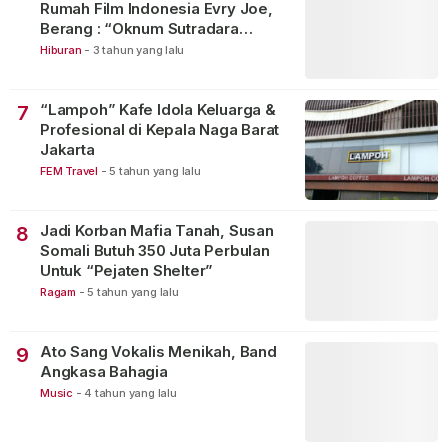
Rumah Film Indonesia Evry Joe,
Berang : “Oknum Sutradara
Merusak Perfilman Indonesia”!
Hiburan
-
3 tahun yang lalu
“Lampoh” Kafe Idola Keluarga &
7
Profesional di Kepala Naga Barat
Jakarta
FEM Travel
-
5 tahun yang lalu
Jadi Korban Mafia Tanah, Susan
8
Somali Butuh 350 Juta Perbulan
Untuk “Pejaten Shelter”
Ragam
-
5 tahun yang lalu
Ato Sang Vokalis Menikah, Band
9
Angkasa Bahagia
Music
-
4 tahun yang lalu