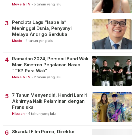
Movie & TV
-
5 tahun yang lalu
Pencipta Lagu “Isabella”
3
Meninggal Dunia, Penyanyi
Melayu Andrigo Berduka
Music
-
4 tahun yang lalu
Ramadan 2024, Personil Band Wali
4
Main Sinetron Perjalanan Nasib :
“TKP Para Wali”
Movie & TV
-
2 tahun yang lalu
7 Tahun Menyendiri, Hendri Lamiri
5
Akhirnya Naik Pelaminan dengan
Fransiska
Hiburan
-
4 tahun yang lalu
Skandal Film Porno, Direktur
6