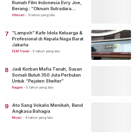
Rumah Film Indonesia Evry Joe,
Berang : “Oknum Sutradara
Merusak Perfilman Indonesia”!
Hiburan
-
3 tahun yang lalu
“Lampoh” Kafe Idola Keluarga &
7
Profesional di Kepala Naga Barat
Jakarta
FEM Travel
-
5 tahun yang lalu
Jadi Korban Mafia Tanah, Susan
8
Somali Butuh 350 Juta Perbulan
Untuk “Pejaten Shelter”
Ragam
-
5 tahun yang lalu
Ato Sang Vokalis Menikah, Band
9
Angkasa Bahagia
Music
-
4 tahun yang lalu