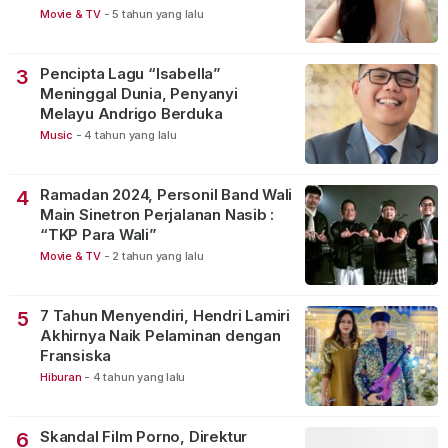
Movie & TV
-
5 tahun yang lalu
Pencipta Lagu “Isabella”
3
Meninggal Dunia, Penyanyi
Melayu Andrigo Berduka
Music
-
4 tahun yang lalu
Ramadan 2024, Personil Band Wali
4
Main Sinetron Perjalanan Nasib :
“TKP Para Wali”
Movie & TV
-
2 tahun yang lalu
7 Tahun Menyendiri, Hendri Lamiri
5
Akhirnya Naik Pelaminan dengan
Fransiska
Hiburan
-
4 tahun yang lalu
Skandal Film Porno, Direktur
6