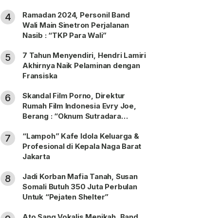
Ramadan 2024, Personil Band
4
Wali Main Sinetron Perjalanan
Nasib : “TKP Para Wali”
7 Tahun Menyendiri, Hendri Lamiri
5
Akhirnya Naik Pelaminan dengan
Fransiska
Skandal Film Porno, Direktur
6
Rumah Film Indonesia Evry Joe,
Berang : “Oknum Sutradara
Merusak Perfilman Indonesia”!
“Lampoh” Kafe Idola Keluarga &
7
Profesional di Kepala Naga Barat
Jakarta
Jadi Korban Mafia Tanah, Susan
8
Somali Butuh 350 Juta Perbulan
Untuk “Pejaten Shelter”
Ato Sang Vokalis Menikah, Band