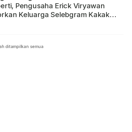
erti, Pengusaha Erick Viryawan
orkan Keluarga Selebgram Kakak
dik ke Polisi
ah ditampilkan semua