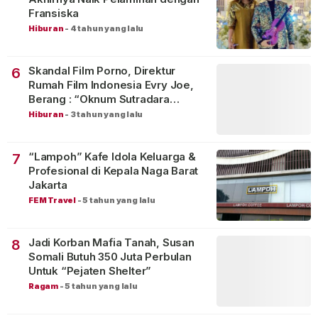
Fransiska
Hiburan
-
4 tahun yang lalu
Skandal Film Porno, Direktur
6
Rumah Film Indonesia Evry Joe,
Berang : “Oknum Sutradara
Merusak Perfilman Indonesia”!
Hiburan
-
3 tahun yang lalu
“Lampoh” Kafe Idola Keluarga &
7
Profesional di Kepala Naga Barat
Jakarta
FEM Travel
-
5 tahun yang lalu
Jadi Korban Mafia Tanah, Susan
8
Somali Butuh 350 Juta Perbulan
Untuk “Pejaten Shelter”
Ragam
-
5 tahun yang lalu