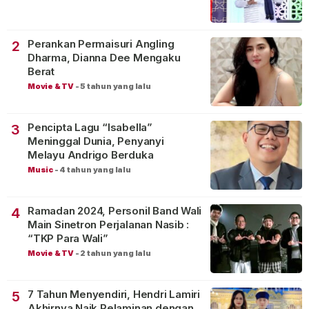
Perankan Permaisuri Angling
2
Dharma, Dianna Dee Mengaku
Berat
Movie & TV
-
5 tahun yang lalu
Pencipta Lagu “Isabella”
3
Meninggal Dunia, Penyanyi
Melayu Andrigo Berduka
Music
-
4 tahun yang lalu
Ramadan 2024, Personil Band Wali
4
Main Sinetron Perjalanan Nasib :
“TKP Para Wali”
Movie & TV
-
2 tahun yang lalu
7 Tahun Menyendiri, Hendri Lamiri
5
Akhirnya Naik Pelaminan dengan