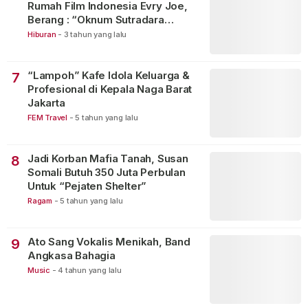
Rumah Film Indonesia Evry Joe,
Berang : “Oknum Sutradara
Merusak Perfilman Indonesia”!
Hiburan
-
3 tahun yang lalu
“Lampoh” Kafe Idola Keluarga &
7
Profesional di Kepala Naga Barat
Jakarta
FEM Travel
-
5 tahun yang lalu
Jadi Korban Mafia Tanah, Susan
8
Somali Butuh 350 Juta Perbulan
Untuk “Pejaten Shelter”
Ragam
-
5 tahun yang lalu
Ato Sang Vokalis Menikah, Band
9
Angkasa Bahagia
Music
-
4 tahun yang lalu