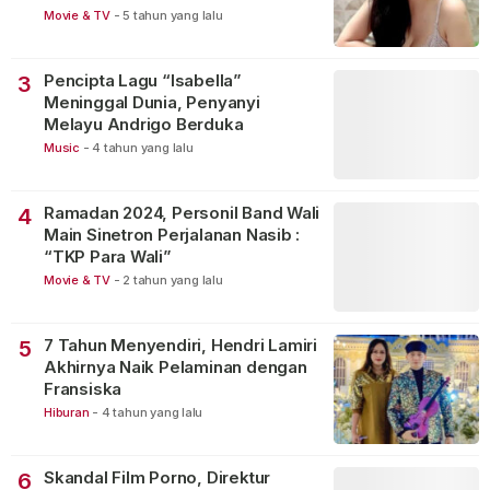
Movie & TV
-
5 tahun yang lalu
Pencipta Lagu “Isabella”
3
Meninggal Dunia, Penyanyi
Melayu Andrigo Berduka
Music
-
4 tahun yang lalu
Ramadan 2024, Personil Band Wali
4
Main Sinetron Perjalanan Nasib :
“TKP Para Wali”
Movie & TV
-
2 tahun yang lalu
7 Tahun Menyendiri, Hendri Lamiri
5
Akhirnya Naik Pelaminan dengan
Fransiska
Hiburan
-
4 tahun yang lalu
Skandal Film Porno, Direktur
6