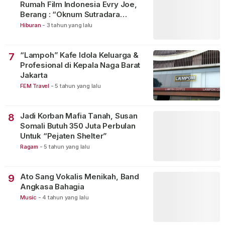
Rumah Film Indonesia Evry Joe,
Berang : “Oknum Sutradara
Merusak Perfilman Indonesia”!
Hiburan
-
3 tahun yang lalu
“Lampoh” Kafe Idola Keluarga &
7
Profesional di Kepala Naga Barat
Jakarta
FEM Travel
-
5 tahun yang lalu
Jadi Korban Mafia Tanah, Susan
8
Somali Butuh 350 Juta Perbulan
Untuk “Pejaten Shelter”
Ragam
-
5 tahun yang lalu
Ato Sang Vokalis Menikah, Band
9
Angkasa Bahagia
Music
-
4 tahun yang lalu