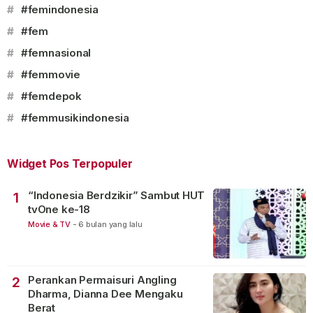
#
#femindonesia
#
#fem
#
#femnasional
#
#femmovie
#
#femdepok
#
#femmusikindonesia
Widget Pos Terpopuler
“Indonesia Berdzikir” Sambut HUT
1
tvOne ke-18
Movie & TV
-
6 bulan yang lalu
Perankan Permaisuri Angling
2
Dharma, Dianna Dee Mengaku
Berat