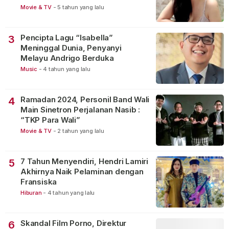
Movie & TV
-
5 tahun yang lalu
Pencipta Lagu “Isabella”
3
Meninggal Dunia, Penyanyi
Melayu Andrigo Berduka
Music
-
4 tahun yang lalu
Ramadan 2024, Personil Band Wali
4
Main Sinetron Perjalanan Nasib :
“TKP Para Wali”
Movie & TV
-
2 tahun yang lalu
7 Tahun Menyendiri, Hendri Lamiri
5
Akhirnya Naik Pelaminan dengan
Fransiska
Hiburan
-
4 tahun yang lalu
Skandal Film Porno, Direktur
6