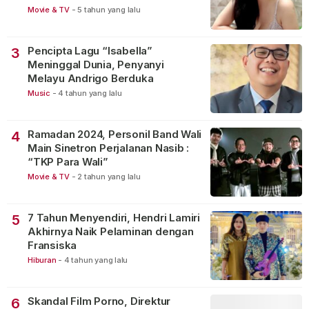
Movie & TV
-
5 tahun yang lalu
Pencipta Lagu “Isabella”
3
Meninggal Dunia, Penyanyi
Melayu Andrigo Berduka
Music
-
4 tahun yang lalu
Ramadan 2024, Personil Band Wali
4
Main Sinetron Perjalanan Nasib :
“TKP Para Wali”
Movie & TV
-
2 tahun yang lalu
7 Tahun Menyendiri, Hendri Lamiri
5
Akhirnya Naik Pelaminan dengan
Fransiska
Hiburan
-
4 tahun yang lalu
Skandal Film Porno, Direktur
6