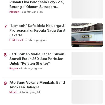
Rumah Film Indonesia Evry Joe,
Berang : “Oknum Sutradara
Merusak Perfilman Indonesia”!
Hiburan
-
3 tahun yang lalu
“Lampoh” Kafe Idola Keluarga &
7
Profesional di Kepala Naga Barat
Jakarta
FEM Travel
-
5 tahun yang lalu
Jadi Korban Mafia Tanah, Susan
8
Somali Butuh 350 Juta Perbulan
Untuk “Pejaten Shelter”
Ragam
-
5 tahun yang lalu
Ato Sang Vokalis Menikah, Band
9
Angkasa Bahagia
Music
-
4 tahun yang lalu