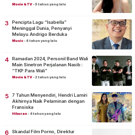
Movie & TV
-
5 tahun yang lalu
Pencipta Lagu “Isabella”
3
Meninggal Dunia, Penyanyi
Melayu Andrigo Berduka
Music
-
4 tahun yang lalu
Ramadan 2024, Personil Band Wali
4
Main Sinetron Perjalanan Nasib :
“TKP Para Wali”
Movie & TV
-
2 tahun yang lalu
7 Tahun Menyendiri, Hendri Lamiri
5
Akhirnya Naik Pelaminan dengan
Fransiska
Hiburan
-
4 tahun yang lalu
Skandal Film Porno, Direktur
6