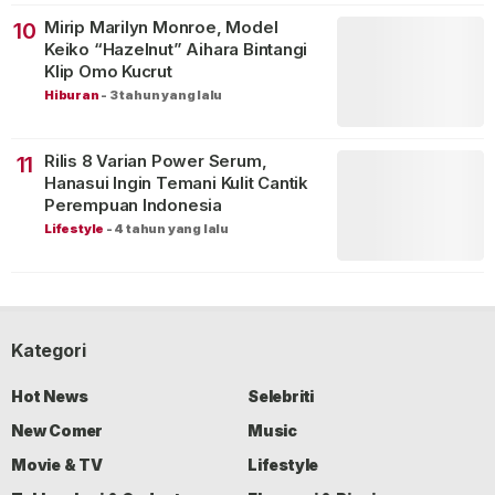
Mirip Marilyn Monroe, Model
10
Keiko “Hazelnut” Aihara Bintangi
Klip Omo Kucrut
Hiburan
-
3 tahun yang lalu
Rilis 8 Varian Power Serum,
11
Hanasui Ingin Temani Kulit Cantik
Perempuan Indonesia
Lifestyle
-
4 tahun yang lalu
Kategori
Hot News
Selebriti
New Comer
Music
Movie & TV
Lifestyle