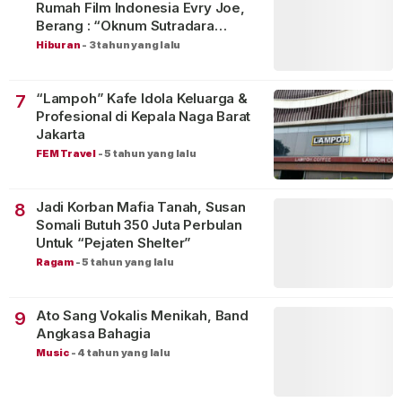
Rumah Film Indonesia Evry Joe,
Berang : “Oknum Sutradara
Merusak Perfilman Indonesia”!
Hiburan
-
3 tahun yang lalu
“Lampoh” Kafe Idola Keluarga &
7
Profesional di Kepala Naga Barat
Jakarta
FEM Travel
-
5 tahun yang lalu
Jadi Korban Mafia Tanah, Susan
8
Somali Butuh 350 Juta Perbulan
Untuk “Pejaten Shelter”
Ragam
-
5 tahun yang lalu
Ato Sang Vokalis Menikah, Band
9
Angkasa Bahagia
Music
-
4 tahun yang lalu