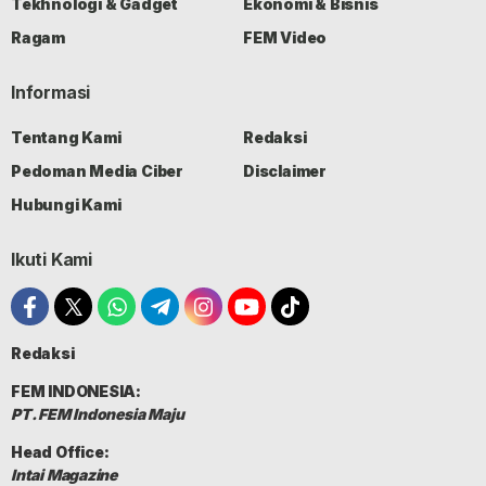
Tekhnologi & Gadget
Ekonomi & Bisnis
Ragam
FEM Video
Informasi
Tentang Kami
Redaksi
Pedoman Media Ciber
Disclaimer
Hubungi Kami
Ikuti Kami
Redaksi
FEM INDONESIA:
PT. FEM Indonesia Maju
Head Office:
Intai Magazine