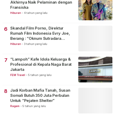
Akhirnya Naik Pelaminan dengan
Fransiska
Hiburan
-
4 tahun yang lalu
Skandal Film Porno, Direktur
6
Rumah Film Indonesia Evry Joe,
Berang : “Oknum Sutradara
Merusak Perfilman Indonesia”!
Hiburan
-
3 tahun yang lalu
“Lampoh” Kafe Idola Keluarga &
7
Profesional di Kepala Naga Barat
Jakarta
FEM Travel
-
5 tahun yang lalu
Jadi Korban Mafia Tanah, Susan
8
Somali Butuh 350 Juta Perbulan
Untuk “Pejaten Shelter”
Ragam
-
5 tahun yang lalu