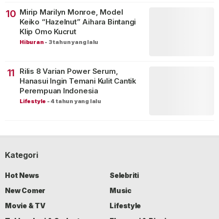
Mirip Marilyn Monroe, Model
10
Keiko “Hazelnut” Aihara Bintangi
Klip Omo Kucrut
Hiburan
-
3 tahun yang lalu
Rilis 8 Varian Power Serum,
11
Hanasui Ingin Temani Kulit Cantik
Perempuan Indonesia
Lifestyle
-
4 tahun yang lalu
Kategori
Hot News
Selebriti
New Comer
Music
Movie & TV
Lifestyle