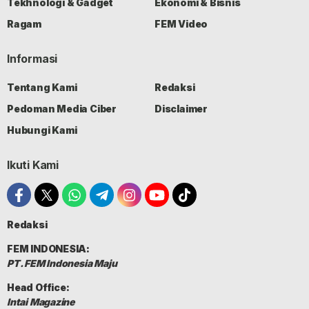
Tekhnologi & Gadget
Ekonomi & Bisnis
Ragam
FEM Video
Informasi
Tentang Kami
Redaksi
Pedoman Media Ciber
Disclaimer
Hubungi Kami
Ikuti Kami
Redaksi
FEM INDONESIA:
PT. FEM Indonesia Maju
Head Office:
Intai Magazine