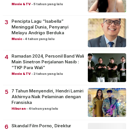
Movie & TV
-
5 tahun yang lalu
Pencipta Lagu “Isabella”
3
Meninggal Dunia, Penyanyi
Melayu Andrigo Berduka
Music
-
4 tahun yang lalu
Ramadan 2024, Personil Band Wali
4
Main Sinetron Perjalanan Nasib :
“TKP Para Wali”
Movie & TV
-
2 tahun yang lalu
7 Tahun Menyendiri, Hendri Lamiri
5
Akhirnya Naik Pelaminan dengan
Fransiska
Hiburan
-
4 tahun yang lalu
Skandal Film Porno, Direktur
6