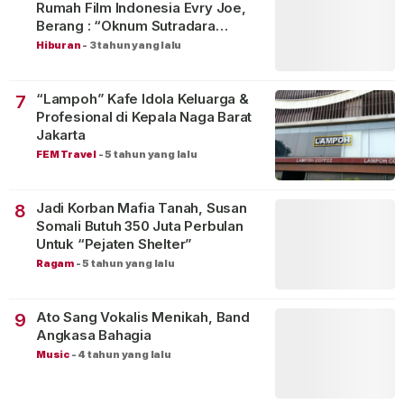
Rumah Film Indonesia Evry Joe,
Berang : “Oknum Sutradara
Merusak Perfilman Indonesia”!
Hiburan
-
3 tahun yang lalu
“Lampoh” Kafe Idola Keluarga &
7
Profesional di Kepala Naga Barat
Jakarta
FEM Travel
-
5 tahun yang lalu
Jadi Korban Mafia Tanah, Susan
8
Somali Butuh 350 Juta Perbulan
Untuk “Pejaten Shelter”
Ragam
-
5 tahun yang lalu
Ato Sang Vokalis Menikah, Band
9
Angkasa Bahagia
Music
-
4 tahun yang lalu