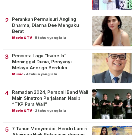
Perankan Permaisuri Angling
2
Dharma, Dianna Dee Mengaku
Berat
Movie & TV
-
5 tahun yang lalu
Pencipta Lagu “Isabella”
3
Meninggal Dunia, Penyanyi
Melayu Andrigo Berduka
Music
-
4 tahun yang lalu
Ramadan 2024, Personil Band Wali
4
Main Sinetron Perjalanan Nasib :
“TKP Para Wali”
Movie & TV
-
2 tahun yang lalu
7 Tahun Menyendiri, Hendri Lamiri
5
Akhirnya Naik Pelaminan dengan