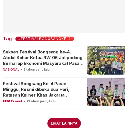
Tag
#FESTIVALBONGSANGKE-4
Sukses Festival Bongsang ke-4,
Abdul Kohar Ketua RW 06 Jatipadang
Berharap Ekonomi Masyarakat Pasar
Minggu Meningkat
NASIONAL
-
2 tahun yang lalu
Festival Bongsang Ke-4 Pasar
Minggu, Resmi dibuka dua Hari,
Ratusan Kuliner Khas Jakarta
Bertebaran
FEM Travel
-
2 tahun yang lalu
LIHAT LAINNYA