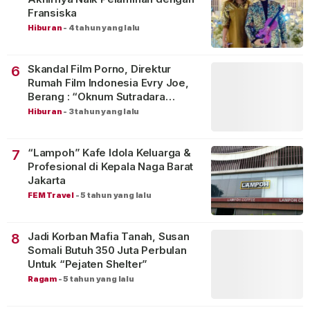
Fransiska
Hiburan
-
4 tahun yang lalu
Skandal Film Porno, Direktur
6
Rumah Film Indonesia Evry Joe,
Berang : “Oknum Sutradara
Merusak Perfilman Indonesia”!
Hiburan
-
3 tahun yang lalu
“Lampoh” Kafe Idola Keluarga &
7
Profesional di Kepala Naga Barat
Jakarta
FEM Travel
-
5 tahun yang lalu
Jadi Korban Mafia Tanah, Susan
8
Somali Butuh 350 Juta Perbulan
Untuk “Pejaten Shelter”
Ragam
-
5 tahun yang lalu