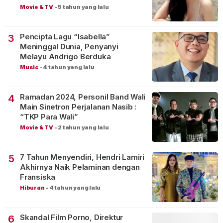
Movie & TV
-
5 tahun yang lalu
Pencipta Lagu “Isabella”
3
Meninggal Dunia, Penyanyi
Melayu Andrigo Berduka
Music
-
4 tahun yang lalu
Ramadan 2024, Personil Band Wali
4
Main Sinetron Perjalanan Nasib :
“TKP Para Wali”
Movie & TV
-
2 tahun yang lalu
7 Tahun Menyendiri, Hendri Lamiri
5
Akhirnya Naik Pelaminan dengan
Fransiska
Hiburan
-
4 tahun yang lalu
Skandal Film Porno, Direktur
6