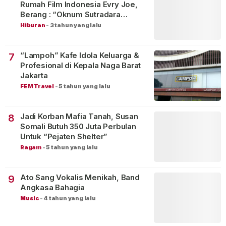
Rumah Film Indonesia Evry Joe,
Berang : “Oknum Sutradara
Merusak Perfilman Indonesia”!
Hiburan
-
3 tahun yang lalu
“Lampoh” Kafe Idola Keluarga &
7
Profesional di Kepala Naga Barat
Jakarta
FEM Travel
-
5 tahun yang lalu
Jadi Korban Mafia Tanah, Susan
8
Somali Butuh 350 Juta Perbulan
Untuk “Pejaten Shelter”
Ragam
-
5 tahun yang lalu
Ato Sang Vokalis Menikah, Band
9
Angkasa Bahagia
Music
-
4 tahun yang lalu