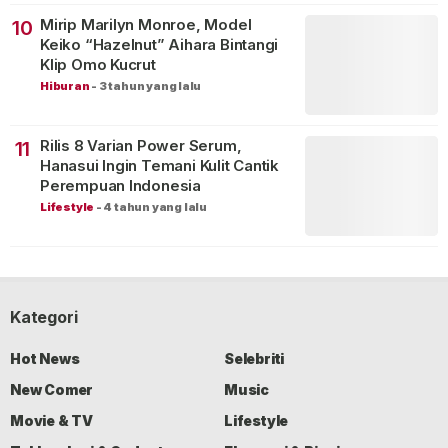
Mirip Marilyn Monroe, Model
10
Keiko “Hazelnut” Aihara Bintangi
Klip Omo Kucrut
Hiburan
-
3 tahun yang lalu
Rilis 8 Varian Power Serum,
11
Hanasui Ingin Temani Kulit Cantik
Perempuan Indonesia
Lifestyle
-
4 tahun yang lalu
Kategori
Hot News
Selebriti
New Comer
Music
Movie & TV
Lifestyle