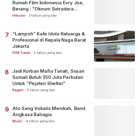
Rumah Film Indonesia Evry Joe,
Berang : “Oknum Sutradara
Merusak Perfilman Indonesia”!
Hiburan
-
3 tahun yang lalu
“Lampoh” Kafe Idola Keluarga &
7
Profesional di Kepala Naga Barat
Jakarta
FEM Travel
-
5 tahun yang lalu
Jadi Korban Mafia Tanah, Susan
8
Somali Butuh 350 Juta Perbulan
Untuk “Pejaten Shelter”
Ragam
-
5 tahun yang lalu
Ato Sang Vokalis Menikah, Band
9
Angkasa Bahagia
Music
-
4 tahun yang lalu