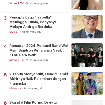
Movie & TV
-
5 tahun yang lalu
Pencipta Lagu “Isabella”
3
Meninggal Dunia, Penyanyi
Melayu Andrigo Berduka
Music
-
4 tahun yang lalu
Ramadan 2024, Personil Band Wali
4
Main Sinetron Perjalanan Nasib :
“TKP Para Wali”
Movie & TV
-
2 tahun yang lalu
7 Tahun Menyendiri, Hendri Lamiri
5
Akhirnya Naik Pelaminan dengan
Fransiska
Hiburan
-
4 tahun yang lalu
Skandal Film Porno, Direktur
6