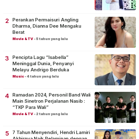
Perankan Permaisuri Angling
2
Dharma, Dianna Dee Mengaku
Berat
Movie & TV
-
5 tahun yang lalu
Pencipta Lagu “Isabella”
3
Meninggal Dunia, Penyanyi
Melayu Andrigo Berduka
Music
-
4 tahun yang lalu
Ramadan 2024, Personil Band Wali
4
Main Sinetron Perjalanan Nasib :
“TKP Para Wali”
Movie & TV
-
2 tahun yang lalu
7 Tahun Menyendiri, Hendri Lamiri
5
Akhirnya Naik Pelaminan dengan