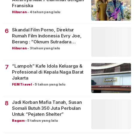
Fransiska
Hiburan
-
4 tahun yang lalu
Skandal Film Porno, Direktur
6
Rumah Film Indonesia Evry Joe,
Berang : “Oknum Sutradara
Merusak Perfilman Indonesia”!
Hiburan
-
3 tahun yang lalu
“Lampoh” Kafe Idola Keluarga &
7
Profesional di Kepala Naga Barat
Jakarta
FEM Travel
-
5 tahun yang lalu
Jadi Korban Mafia Tanah, Susan
8
Somali Butuh 350 Juta Perbulan
Untuk “Pejaten Shelter”
Ragam
-
5 tahun yang lalu