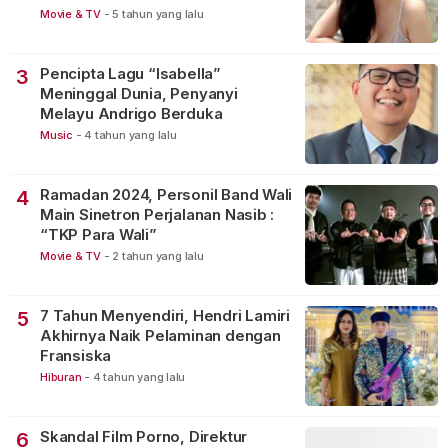
Movie & TV
-
5 tahun yang lalu
Pencipta Lagu “Isabella”
3
Meninggal Dunia, Penyanyi
Melayu Andrigo Berduka
Music
-
4 tahun yang lalu
Ramadan 2024, Personil Band Wali
4
Main Sinetron Perjalanan Nasib :
“TKP Para Wali”
Movie & TV
-
2 tahun yang lalu
7 Tahun Menyendiri, Hendri Lamiri
5
Akhirnya Naik Pelaminan dengan
Fransiska
Hiburan
-
4 tahun yang lalu
Skandal Film Porno, Direktur
6