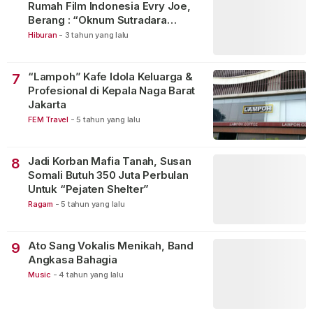
Rumah Film Indonesia Evry Joe,
Berang : “Oknum Sutradara
Merusak Perfilman Indonesia”!
Hiburan
-
3 tahun yang lalu
“Lampoh” Kafe Idola Keluarga &
7
Profesional di Kepala Naga Barat
Jakarta
FEM Travel
-
5 tahun yang lalu
Jadi Korban Mafia Tanah, Susan
8
Somali Butuh 350 Juta Perbulan
Untuk “Pejaten Shelter”
Ragam
-
5 tahun yang lalu
Ato Sang Vokalis Menikah, Band
9
Angkasa Bahagia
Music
-
4 tahun yang lalu