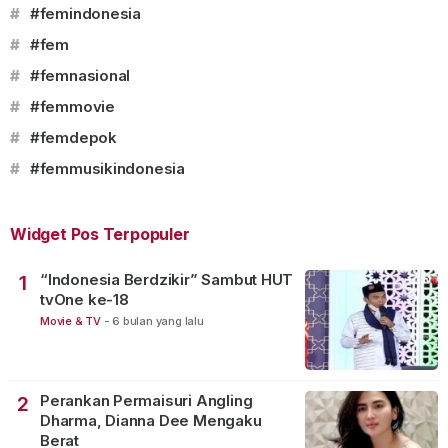
#
#femindonesia
#
#fem
#
#femnasional
#
#femmovie
#
#femdepok
#
#femmusikindonesia
Widget Pos Terpopuler
“Indonesia Berdzikir” Sambut HUT
1
tvOne ke-18
Movie & TV
-
6 bulan yang lalu
Perankan Permaisuri Angling
2
Dharma, Dianna Dee Mengaku
Berat