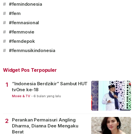
#
#femindonesia
#
#fem
#
#femnasional
#
#femmovie
#
#femdepok
#
#femmusikindonesia
Widget Pos Terpopuler
“Indonesia Berdzikir” Sambut HUT
1
tvOne ke-18
Movie & TV
-
6 bulan yang lalu
Perankan Permaisuri Angling
2
Dharma, Dianna Dee Mengaku
Berat