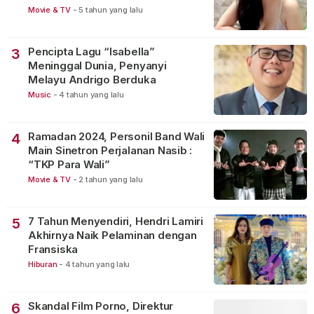
Movie & TV
-
5 tahun yang lalu
Pencipta Lagu “Isabella”
3
Meninggal Dunia, Penyanyi
Melayu Andrigo Berduka
Music
-
4 tahun yang lalu
Ramadan 2024, Personil Band Wali
4
Main Sinetron Perjalanan Nasib :
“TKP Para Wali”
Movie & TV
-
2 tahun yang lalu
7 Tahun Menyendiri, Hendri Lamiri
5
Akhirnya Naik Pelaminan dengan
Fransiska
Hiburan
-
4 tahun yang lalu
Skandal Film Porno, Direktur
6