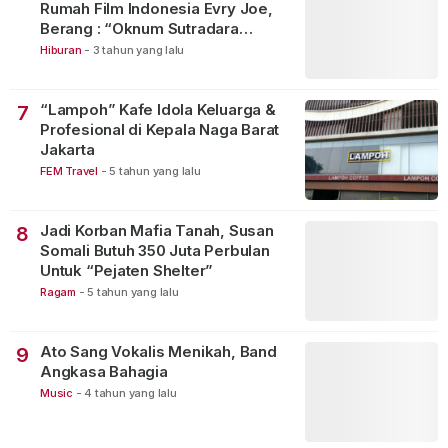
Rumah Film Indonesia Evry Joe,
Berang : “Oknum Sutradara
Merusak Perfilman Indonesia”!
Hiburan
-
3 tahun yang lalu
“Lampoh” Kafe Idola Keluarga &
7
Profesional di Kepala Naga Barat
Jakarta
FEM Travel
-
5 tahun yang lalu
Jadi Korban Mafia Tanah, Susan
8
Somali Butuh 350 Juta Perbulan
Untuk “Pejaten Shelter”
Ragam
-
5 tahun yang lalu
Ato Sang Vokalis Menikah, Band
9
Angkasa Bahagia
Music
-
4 tahun yang lalu