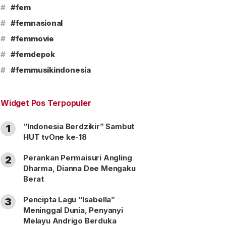
#
#fem
#
#femnasional
#
#femmovie
#
#femdepok
#
#femmusikindonesia
Widget Pos Terpopuler
“Indonesia Berdzikir” Sambut
1
HUT tvOne ke-18
Perankan Permaisuri Angling
2
Dharma, Dianna Dee Mengaku
Berat
Pencipta Lagu “Isabella”
3
Meninggal Dunia, Penyanyi
Melayu Andrigo Berduka