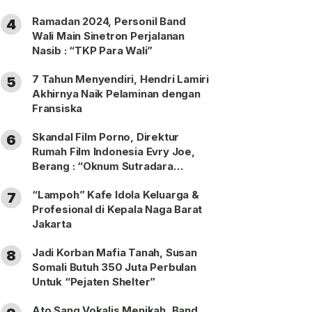
Ramadan 2024, Personil Band
4
Wali Main Sinetron Perjalanan
Nasib : “TKP Para Wali”
7 Tahun Menyendiri, Hendri Lamiri
5
Akhirnya Naik Pelaminan dengan
Fransiska
Skandal Film Porno, Direktur
6
Rumah Film Indonesia Evry Joe,
Berang : “Oknum Sutradara
Merusak Perfilman Indonesia”!
“Lampoh” Kafe Idola Keluarga &
7
Profesional di Kepala Naga Barat
Jakarta
Jadi Korban Mafia Tanah, Susan
8
Somali Butuh 350 Juta Perbulan
Untuk “Pejaten Shelter”
Ato Sang Vokalis Menikah, Band