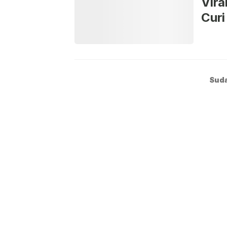
Vira
Curi
Suda