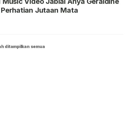
l Music Video Jablai Anya Geraldine
 Perhatian Jutaan Mata
h ditampilkan semua