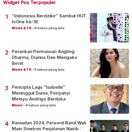
Widget Pos Terpopuler
“Indonesia Berdzikir” Sambut HUT
1
tvOne ke-18
Movie & TV
-
6 bulan yang lalu
Perankan Permaisuri Angling
2
Dharma, Dianna Dee Mengaku
Berat
Movie & TV
-
5 tahun yang lalu
Pencipta Lagu “Isabella”
3
Meninggal Dunia, Penyanyi
Melayu Andrigo Berduka
Music
-
4 tahun yang lalu
Ramadan 2024, Personil Band Wali
4
Main Sinetron Perjalanan Nasib :