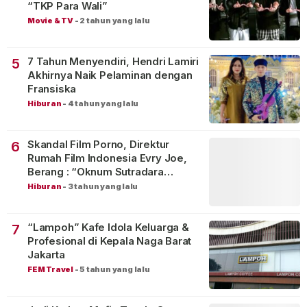
“TKP Para Wali”
Movie & TV
-
2 tahun yang lalu
7 Tahun Menyendiri, Hendri Lamiri
5
Akhirnya Naik Pelaminan dengan
Fransiska
Hiburan
-
4 tahun yang lalu
Skandal Film Porno, Direktur
6
Rumah Film Indonesia Evry Joe,
Berang : “Oknum Sutradara
Merusak Perfilman Indonesia”!
Hiburan
-
3 tahun yang lalu
“Lampoh” Kafe Idola Keluarga &
7
Profesional di Kepala Naga Barat
Jakarta
FEM Travel
-
5 tahun yang lalu