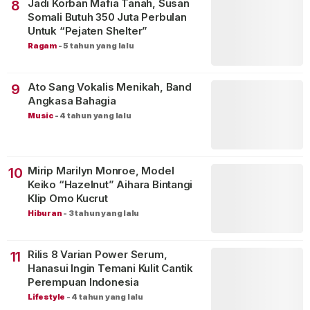
Jadi Korban Mafia Tanah, Susan
8
Somali Butuh 350 Juta Perbulan
Untuk “Pejaten Shelter”
Ragam
-
5 tahun yang lalu
Ato Sang Vokalis Menikah, Band
9
Angkasa Bahagia
Music
-
4 tahun yang lalu
Mirip Marilyn Monroe, Model
10
Keiko “Hazelnut” Aihara Bintangi
Klip Omo Kucrut
Hiburan
-
3 tahun yang lalu
Rilis 8 Varian Power Serum,
11
Hanasui Ingin Temani Kulit Cantik
Perempuan Indonesia
Lifestyle
-
4 tahun yang lalu