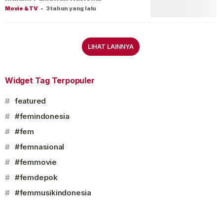
Movie & TV
-
3 tahun yang lalu
LIHAT LAINNYA
Widget Tag Terpopuler
#
featured
#
#femindonesia
#
#fem
#
#femnasional
#
#femmovie
#
#femdepok
#
#femmusikindonesia