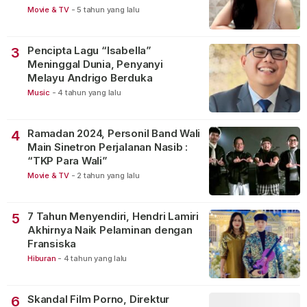
Movie & TV
-
5 tahun yang lalu
Pencipta Lagu “Isabella”
3
Meninggal Dunia, Penyanyi
Melayu Andrigo Berduka
Music
-
4 tahun yang lalu
Ramadan 2024, Personil Band Wali
4
Main Sinetron Perjalanan Nasib :
“TKP Para Wali”
Movie & TV
-
2 tahun yang lalu
7 Tahun Menyendiri, Hendri Lamiri
5
Akhirnya Naik Pelaminan dengan
Fransiska
Hiburan
-
4 tahun yang lalu
Skandal Film Porno, Direktur
6