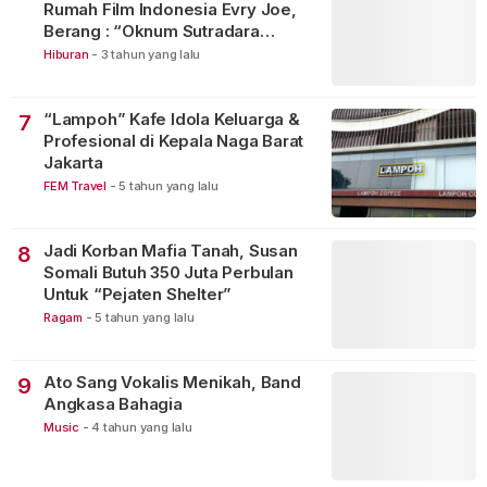
Rumah Film Indonesia Evry Joe,
Berang : “Oknum Sutradara
Merusak Perfilman Indonesia”!
Hiburan
-
3 tahun yang lalu
“Lampoh” Kafe Idola Keluarga &
7
Profesional di Kepala Naga Barat
Jakarta
FEM Travel
-
5 tahun yang lalu
Jadi Korban Mafia Tanah, Susan
8
Somali Butuh 350 Juta Perbulan
Untuk “Pejaten Shelter”
Ragam
-
5 tahun yang lalu
Ato Sang Vokalis Menikah, Band
9
Angkasa Bahagia
Music
-
4 tahun yang lalu