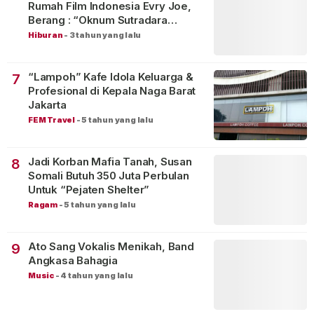
Rumah Film Indonesia Evry Joe,
Berang : “Oknum Sutradara
Merusak Perfilman Indonesia”!
Hiburan
-
3 tahun yang lalu
“Lampoh” Kafe Idola Keluarga &
7
Profesional di Kepala Naga Barat
Jakarta
FEM Travel
-
5 tahun yang lalu
Jadi Korban Mafia Tanah, Susan
8
Somali Butuh 350 Juta Perbulan
Untuk “Pejaten Shelter”
Ragam
-
5 tahun yang lalu
Ato Sang Vokalis Menikah, Band
9
Angkasa Bahagia
Music
-
4 tahun yang lalu