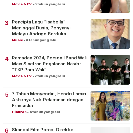
Movie & TV
-
5 tahun yang lalu
Pencipta Lagu “Isabella”
3
Meninggal Dunia, Penyanyi
Melayu Andrigo Berduka
Music
-
4 tahun yang lalu
Ramadan 2024, Personil Band Wali
4
Main Sinetron Perjalanan Nasib :
“TKP Para Wali”
Movie & TV
-
2 tahun yang lalu
7 Tahun Menyendiri, Hendri Lamiri
5
Akhirnya Naik Pelaminan dengan
Fransiska
Hiburan
-
4 tahun yang lalu
Skandal Film Porno, Direktur
6