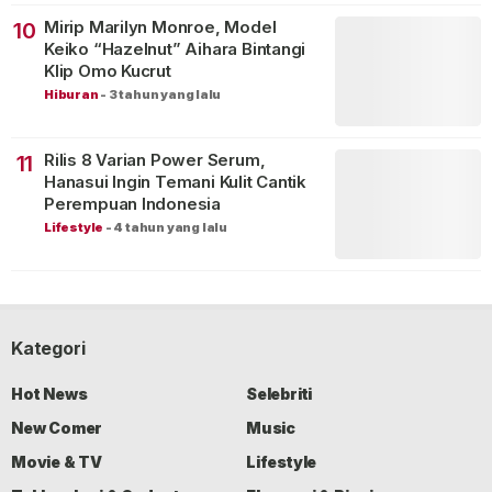
Mirip Marilyn Monroe, Model
10
Keiko “Hazelnut” Aihara Bintangi
Klip Omo Kucrut
Hiburan
-
3 tahun yang lalu
Rilis 8 Varian Power Serum,
11
Hanasui Ingin Temani Kulit Cantik
Perempuan Indonesia
Lifestyle
-
4 tahun yang lalu
Kategori
Hot News
Selebriti
New Comer
Music
Movie & TV
Lifestyle