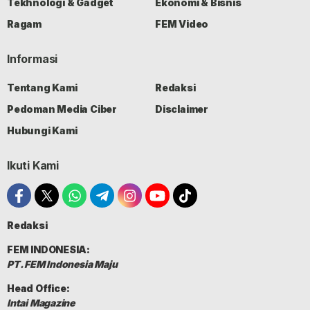
Tekhnologi & Gadget
Ekonomi & Bisnis
Ragam
FEM Video
Informasi
Tentang Kami
Redaksi
Pedoman Media Ciber
Disclaimer
Hubungi Kami
Ikuti Kami
Redaksi
FEM INDONESIA:
PT. FEM Indonesia Maju
Head Office:
Intai Magazine