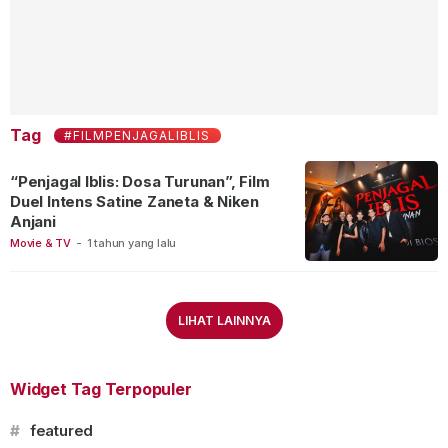
Tag
#FILMPENJAGALIBLIS
“Penjagal Iblis: Dosa Turunan”, Film
Duel Intens Satine Zaneta & Niken
Anjani
Movie & TV
-
1 tahun yang lalu
LIHAT LAINNYA
Widget Tag Terpopuler
#
featured