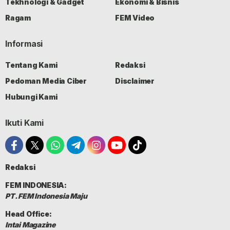
Tekhnologi & Gadget
Ekonomi & Bisnis
Ragam
FEM Video
Informasi
Tentang Kami
Redaksi
Pedoman Media Ciber
Disclaimer
Hubungi Kami
Ikuti Kami
Redaksi
FEM INDONESIA:
PT. FEM Indonesia Maju
Head Office:
Intai Magazine