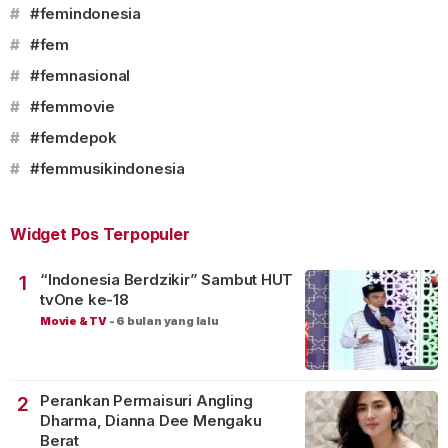
#
#femindonesia
#
#fem
#
#femnasional
#
#femmovie
#
#femdepok
#
#femmusikindonesia
Widget Pos Terpopuler
“Indonesia Berdzikir” Sambut HUT
1
tvOne ke-18
Movie & TV
-
6 bulan yang lalu
Perankan Permaisuri Angling
2
Dharma, Dianna Dee Mengaku
Berat