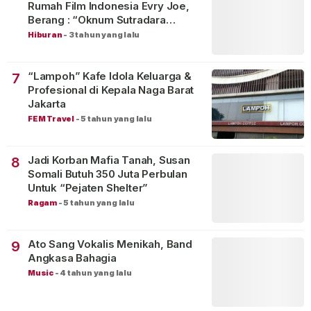
Rumah Film Indonesia Evry Joe,
Berang : “Oknum Sutradara
Merusak Perfilman Indonesia”!
Hiburan
-
3 tahun yang lalu
“Lampoh” Kafe Idola Keluarga &
7
Profesional di Kepala Naga Barat
Jakarta
FEM Travel
-
5 tahun yang lalu
Jadi Korban Mafia Tanah, Susan
8
Somali Butuh 350 Juta Perbulan
Untuk “Pejaten Shelter”
Ragam
-
5 tahun yang lalu
Ato Sang Vokalis Menikah, Band
9
Angkasa Bahagia
Music
-
4 tahun yang lalu