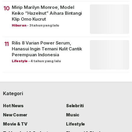
Mirip Marilyn Monroe, Model
10
Keiko “Hazelnut” Aihara Bintangi
Klip Omo Kucrut
Hiburan
-
3 tahun yang lalu
Rilis 8 Varian Power Serum,
11
Hanasui Ingin Temani Kulit Cantik
Perempuan Indonesia
Lifestyle
-
4 tahun yang lalu
Kategori
Hot News
Selebriti
New Comer
Music
Movie & TV
Lifestyle