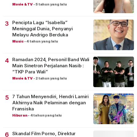
Movie & TV
-
5 tahun yang lalu
Pencipta Lagu “Isabella”
3
Meninggal Dunia, Penyanyi
Melayu Andrigo Berduka
Music
-
4 tahun yang lalu
Ramadan 2024, Personil Band Wali
4
Main Sinetron Perjalanan Nasib :
“TKP Para Wali”
Movie & TV
-
2 tahun yang lalu
7 Tahun Menyendiri, Hendri Lamiri
5
Akhirnya Naik Pelaminan dengan
Fransiska
Hiburan
-
4 tahun yang lalu
Skandal Film Porno, Direktur
6