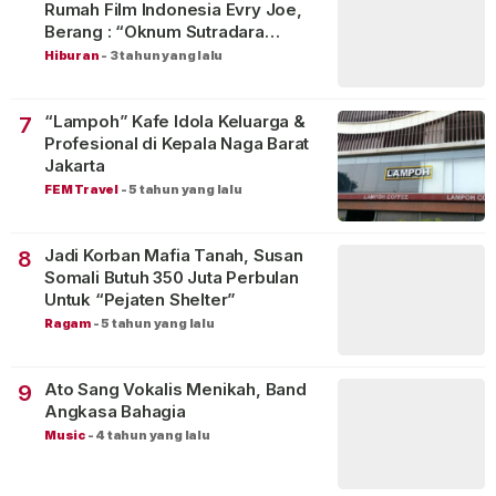
Rumah Film Indonesia Evry Joe,
Berang : “Oknum Sutradara
Merusak Perfilman Indonesia”!
Hiburan
-
3 tahun yang lalu
“Lampoh” Kafe Idola Keluarga &
7
Profesional di Kepala Naga Barat
Jakarta
FEM Travel
-
5 tahun yang lalu
Jadi Korban Mafia Tanah, Susan
8
Somali Butuh 350 Juta Perbulan
Untuk “Pejaten Shelter”
Ragam
-
5 tahun yang lalu
Ato Sang Vokalis Menikah, Band
9
Angkasa Bahagia
Music
-
4 tahun yang lalu