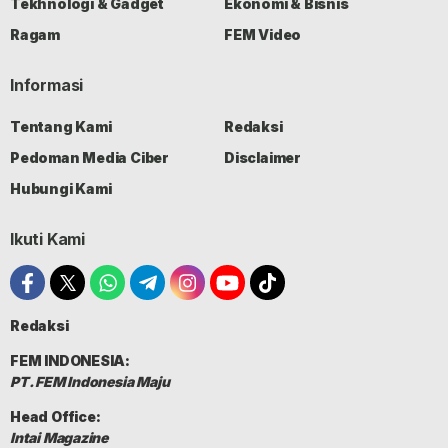
Tekhnologi & Gadget
Ekonomi & Bisnis
Ragam
FEM Video
Informasi
Tentang Kami
Redaksi
Pedoman Media Ciber
Disclaimer
Hubungi Kami
Ikuti Kami
Redaksi
FEM INDONESIA:
PT. FEM Indonesia Maju
Head Office:
Intai Magazine