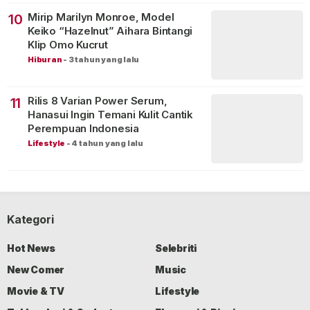
Mirip Marilyn Monroe, Model
10
Keiko “Hazelnut” Aihara Bintangi
Klip Omo Kucrut
Hiburan
-
3 tahun yang lalu
Rilis 8 Varian Power Serum,
11
Hanasui Ingin Temani Kulit Cantik
Perempuan Indonesia
Lifestyle
-
4 tahun yang lalu
Kategori
Hot News
Selebriti
New Comer
Music
Movie & TV
Lifestyle