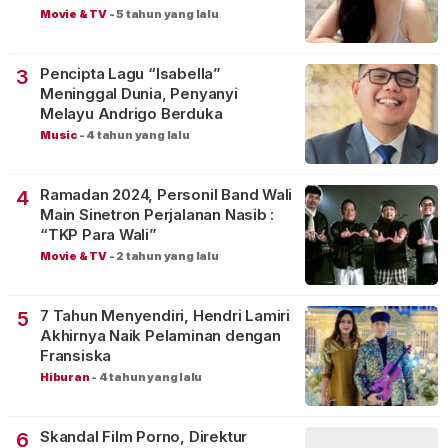
Movie & TV
-
5 tahun yang lalu
Pencipta Lagu “Isabella”
3
Meninggal Dunia, Penyanyi
Melayu Andrigo Berduka
Music
-
4 tahun yang lalu
Ramadan 2024, Personil Band Wali
4
Main Sinetron Perjalanan Nasib :
“TKP Para Wali”
Movie & TV
-
2 tahun yang lalu
7 Tahun Menyendiri, Hendri Lamiri
5
Akhirnya Naik Pelaminan dengan
Fransiska
Hiburan
-
4 tahun yang lalu
Skandal Film Porno, Direktur
6