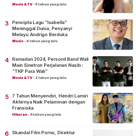
Movie & TV
-
5 tahun yang lalu
Pencipta Lagu “Isabella”
3
Meninggal Dunia, Penyanyi
Melayu Andrigo Berduka
Music
-
4 tahun yang lalu
Ramadan 2024, Personil Band Wali
4
Main Sinetron Perjalanan Nasib :
“TKP Para Wali”
Movie & TV
-
2 tahun yang lalu
7 Tahun Menyendiri, Hendri Lamiri
5
Akhirnya Naik Pelaminan dengan
Fransiska
Hiburan
-
4 tahun yang lalu
Skandal Film Porno, Direktur
6