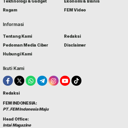
Tekhnologi & Gadget
Ekonomi & Bisnis
Ragam
FEM Video
Informasi
Tentang Kami
Redaksi
Pedoman Media Ciber
Disclaimer
Hubungi Kami
Ikuti Kami
Redaksi
FEM INDONESIA:
PT. FEM Indonesia Maju
Head Office:
Intai Magazine