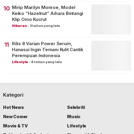
Mirip Marilyn Monroe, Model
10
Keiko “Hazelnut” Aihara Bintangi
Klip Omo Kucrut
Hiburan
-
3 tahun yang lalu
Rilis 8 Varian Power Serum,
11
Hanasui Ingin Temani Kulit Cantik
Perempuan Indonesia
Lifestyle
-
4 tahun yang lalu
Kategori
Hot News
Selebriti
New Comer
Music
Movie & TV
Lifestyle