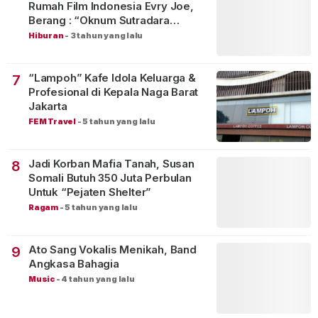
Rumah Film Indonesia Evry Joe,
Berang : “Oknum Sutradara
Merusak Perfilman Indonesia”!
Hiburan
-
3 tahun yang lalu
“Lampoh” Kafe Idola Keluarga &
7
Profesional di Kepala Naga Barat
Jakarta
FEM Travel
-
5 tahun yang lalu
Jadi Korban Mafia Tanah, Susan
8
Somali Butuh 350 Juta Perbulan
Untuk “Pejaten Shelter”
Ragam
-
5 tahun yang lalu
Ato Sang Vokalis Menikah, Band
9
Angkasa Bahagia
Music
-
4 tahun yang lalu