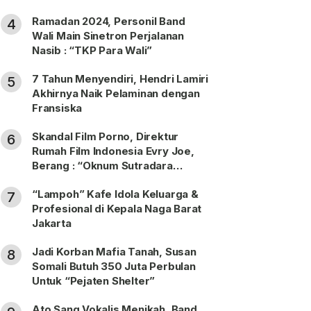
Ramadan 2024, Personil Band
4
Wali Main Sinetron Perjalanan
Nasib : “TKP Para Wali”
7 Tahun Menyendiri, Hendri Lamiri
5
Akhirnya Naik Pelaminan dengan
Fransiska
Skandal Film Porno, Direktur
6
Rumah Film Indonesia Evry Joe,
Berang : “Oknum Sutradara
Merusak Perfilman Indonesia”!
“Lampoh” Kafe Idola Keluarga &
7
Profesional di Kepala Naga Barat
Jakarta
Jadi Korban Mafia Tanah, Susan
8
Somali Butuh 350 Juta Perbulan
Untuk “Pejaten Shelter”
Ato Sang Vokalis Menikah, Band