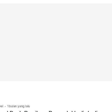
vel
-
1 bulan yang lalu