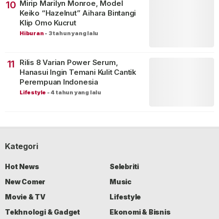
Mirip Marilyn Monroe, Model
10
Keiko “Hazelnut” Aihara Bintangi
Klip Omo Kucrut
Hiburan
-
3 tahun yang lalu
Rilis 8 Varian Power Serum,
11
Hanasui Ingin Temani Kulit Cantik
Perempuan Indonesia
Lifestyle
-
4 tahun yang lalu
Kategori
Hot News
Selebriti
New Comer
Music
Movie & TV
Lifestyle
Tekhnologi & Gadget
Ekonomi & Bisnis