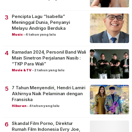
Pencipta Lagu “Isabella”
3
Meninggal Dunia, Penyanyi
Melayu Andrigo Berduka
Music
-
4 tahun yang lalu
Ramadan 2024, Personil Band Wali
4
Main Sinetron Perjalanan Nasib :
“TKP Para Wali”
Movie & TV
-
2 tahun yang lalu
7 Tahun Menyendiri, Hendri Lamiri
5
Akhirnya Naik Pelaminan dengan
Fransiska
Hiburan
-
4 tahun yang lalu
Skandal Film Porno, Direktur
6
Rumah Film Indonesia Evry Joe,