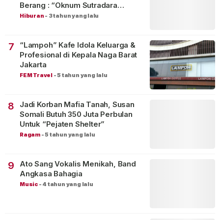
Berang : “Oknum Sutradara
Merusak Perfilman Indonesia”!
Hiburan
-
3 tahun yang lalu
“Lampoh” Kafe Idola Keluarga &
7
Profesional di Kepala Naga Barat
Jakarta
FEM Travel
-
5 tahun yang lalu
Jadi Korban Mafia Tanah, Susan
8
Somali Butuh 350 Juta Perbulan
Untuk “Pejaten Shelter”
Ragam
-
5 tahun yang lalu
Ato Sang Vokalis Menikah, Band
9
Angkasa Bahagia
Music
-
4 tahun yang lalu