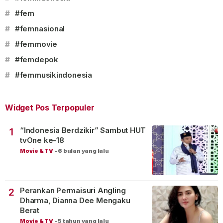
#
#fem
#
#femnasional
#
#femmovie
#
#femdepok
#
#femmusikindonesia
Widget Pos Terpopuler
“Indonesia Berdzikir” Sambut HUT
1
tvOne ke-18
Movie & TV
-
6 bulan yang lalu
Perankan Permaisuri Angling
2
Dharma, Dianna Dee Mengaku
Berat
Movie & TV
-
5 tahun yang lalu