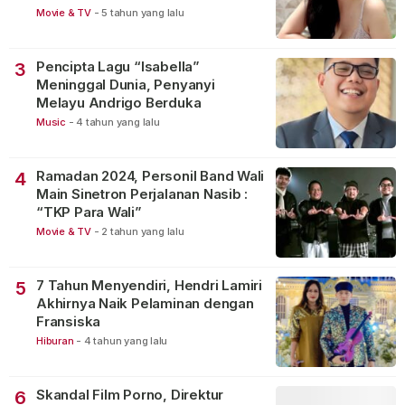
Movie & TV
-
5 tahun yang lalu
Pencipta Lagu “Isabella”
3
Meninggal Dunia, Penyanyi
Melayu Andrigo Berduka
Music
-
4 tahun yang lalu
Ramadan 2024, Personil Band Wali
4
Main Sinetron Perjalanan Nasib :
“TKP Para Wali”
Movie & TV
-
2 tahun yang lalu
7 Tahun Menyendiri, Hendri Lamiri
5
Akhirnya Naik Pelaminan dengan
Fransiska
Hiburan
-
4 tahun yang lalu
Skandal Film Porno, Direktur
6