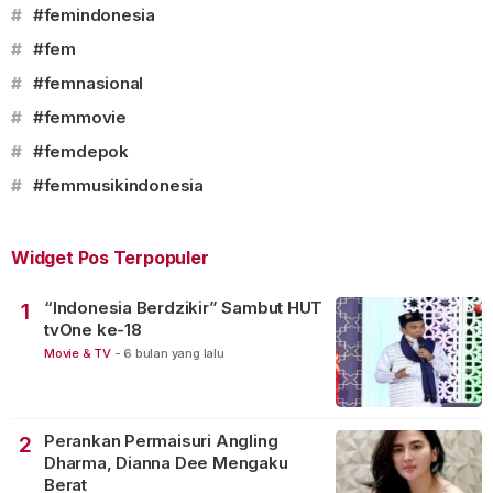
#
#femindonesia
#
#fem
#
#femnasional
#
#femmovie
#
#femdepok
#
#femmusikindonesia
Widget Pos Terpopuler
“Indonesia Berdzikir” Sambut HUT
1
tvOne ke-18
Movie & TV
-
6 bulan yang lalu
Perankan Permaisuri Angling
2
Dharma, Dianna Dee Mengaku
Berat