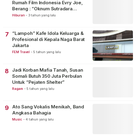
Rumah Film Indonesia Evry Joe,
Berang : “Oknum Sutradara
Merusak Perfilman Indonesia”!
Hiburan
-
3 tahun yang lalu
“Lampoh” Kafe Idola Keluarga &
7
Profesional di Kepala Naga Barat
Jakarta
FEM Travel
-
5 tahun yang lalu
Jadi Korban Mafia Tanah, Susan
8
Somali Butuh 350 Juta Perbulan
Untuk “Pejaten Shelter”
Ragam
-
5 tahun yang lalu
Ato Sang Vokalis Menikah, Band
9
Angkasa Bahagia
Music
-
4 tahun yang lalu