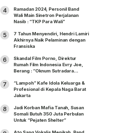
Ramadan 2024, Personil Band
4
Wali Main Sinetron Perjalanan
Nasib : “TKP Para Wali”
7 Tahun Menyendiri, Hendri Lamiri
5
Akhirnya Naik Pelaminan dengan
Fransiska
Skandal Film Porno, Direktur
6
Rumah Film Indonesia Evry Joe,
Berang : “Oknum Sutradara
Merusak Perfilman Indonesia”!
“Lampoh” Kafe Idola Keluarga &
7
Profesional di Kepala Naga Barat
Jakarta
Jadi Korban Mafia Tanah, Susan
8
Somali Butuh 350 Juta Perbulan
Untuk “Pejaten Shelter”
Ato Sang Vokalis Menikah, Band