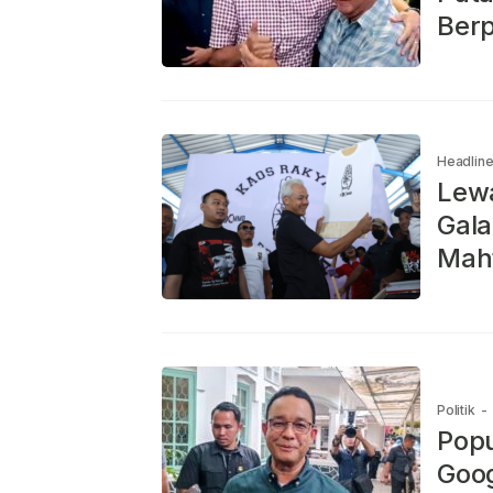
Ber
Headlin
Lewa
Gal
Mah
Politik
-
Popu
Goog