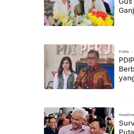
Gus 
Ganj
Politik
-
PDIP
Ber
yan
Headlin
Surv
Puta