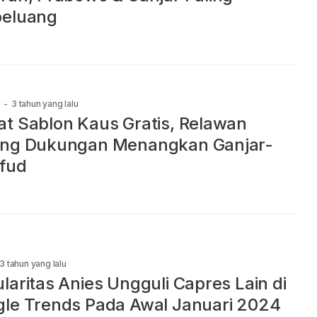
peluang
e
-
3 tahun yang lalu
t Sablon Kaus Gratis, Relawan
ang Dukungan Menangkan Ganjar-
fud
3 tahun yang lalu
laritas Anies Ungguli Capres Lain di
le Trends Pada Awal Januari 2024