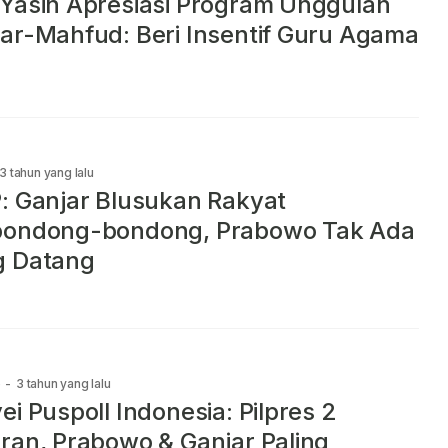
Yasin Apresiasi Program Unggulan
ar-Mahfud: Beri Insentif Guru Agama
3 tahun yang lalu
: Ganjar Blusukan Rakyat
bondong-bondong, Prabowo Tak Ada
g Datang
e
-
3 tahun yang lalu
ei Puspoll Indonesia: Pilpres 2
ran, Prabowo & Ganjar Paling