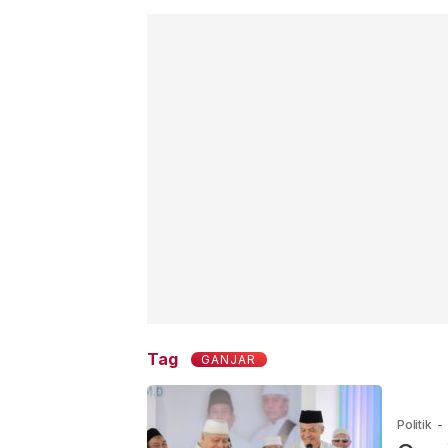
Tag
GANJAR
Politik
-