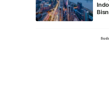
Ind
Bisn
Suda