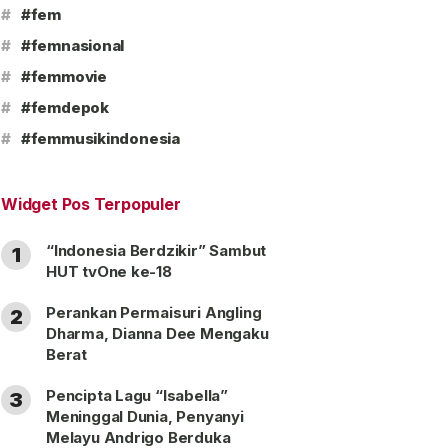
#
#fem
#
#femnasional
#
#femmovie
#
#femdepok
#
#femmusikindonesia
Widget Pos Terpopuler
“Indonesia Berdzikir” Sambut
1
HUT tvOne ke-18
Perankan Permaisuri Angling
2
Dharma, Dianna Dee Mengaku
Berat
Pencipta Lagu “Isabella”
3
Meninggal Dunia, Penyanyi
Melayu Andrigo Berduka