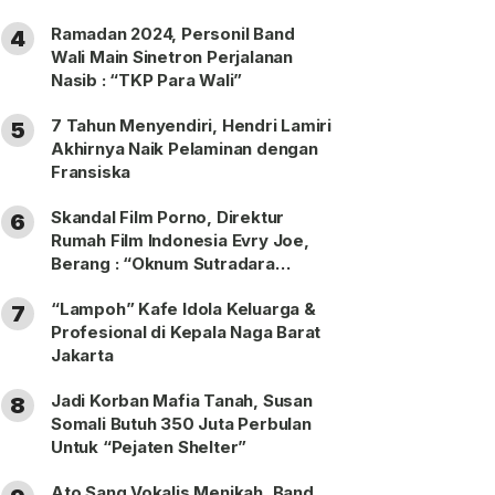
Ramadan 2024, Personil Band
4
Wali Main Sinetron Perjalanan
Nasib : “TKP Para Wali”
7 Tahun Menyendiri, Hendri Lamiri
5
Akhirnya Naik Pelaminan dengan
Fransiska
Skandal Film Porno, Direktur
6
Rumah Film Indonesia Evry Joe,
Berang : “Oknum Sutradara
Merusak Perfilman Indonesia”!
“Lampoh” Kafe Idola Keluarga &
7
Profesional di Kepala Naga Barat
Jakarta
Jadi Korban Mafia Tanah, Susan
8
Somali Butuh 350 Juta Perbulan
Untuk “Pejaten Shelter”
Ato Sang Vokalis Menikah, Band