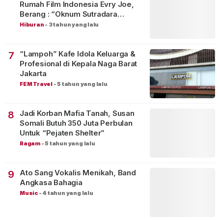
Rumah Film Indonesia Evry Joe,
Berang : “Oknum Sutradara
Merusak Perfilman Indonesia”!
Hiburan
-
3 tahun yang lalu
“Lampoh” Kafe Idola Keluarga &
7
Profesional di Kepala Naga Barat
Jakarta
FEM Travel
-
5 tahun yang lalu
Jadi Korban Mafia Tanah, Susan
8
Somali Butuh 350 Juta Perbulan
Untuk “Pejaten Shelter”
Ragam
-
5 tahun yang lalu
Ato Sang Vokalis Menikah, Band
9
Angkasa Bahagia
Music
-
4 tahun yang lalu