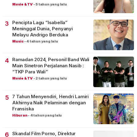
Movie & TV
-
5 tahun yang lalu
Pencipta Lagu “Isabella”
3
Meninggal Dunia, Penyanyi
Melayu Andrigo Berduka
Music
-
4 tahun yang lalu
Ramadan 2024, Personil Band Wali
4
Main Sinetron Perjalanan Nasib :
“TKP Para Wali”
Movie & TV
-
2 tahun yang lalu
7 Tahun Menyendiri, Hendri Lamiri
5
Akhirnya Naik Pelaminan dengan
Fransiska
Hiburan
-
4 tahun yang lalu
Skandal Film Porno, Direktur
6