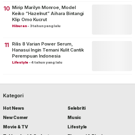
Mirip Marilyn Monroe, Model
10
Keiko “Hazelnut” Aihara Bintangi
Klip Omo Kucrut
Hiburan
-
3 tahun yang lalu
Rilis 8 Varian Power Serum,
11
Hanasui Ingin Temani Kulit Cantik
Perempuan Indonesia
Lifestyle
-
4 tahun yang lalu
Kategori
Hot News
Selebriti
New Comer
Music
Movie & TV
Lifestyle