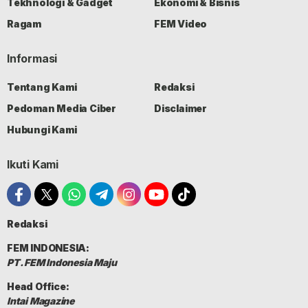
Tekhnologi & Gadget
Ekonomi & Bisnis
Ragam
FEM Video
Informasi
Tentang Kami
Redaksi
Pedoman Media Ciber
Disclaimer
Hubungi Kami
Ikuti Kami
Redaksi
FEM INDONESIA:
PT. FEM Indonesia Maju
Head Office:
Intai Magazine