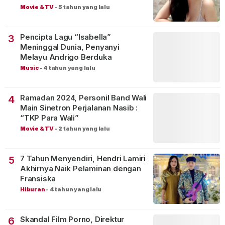
Movie & TV
-
5 tahun yang lalu
Pencipta Lagu “Isabella”
3
Meninggal Dunia, Penyanyi
Melayu Andrigo Berduka
Music
-
4 tahun yang lalu
Ramadan 2024, Personil Band Wali
4
Main Sinetron Perjalanan Nasib :
“TKP Para Wali”
Movie & TV
-
2 tahun yang lalu
7 Tahun Menyendiri, Hendri Lamiri
5
Akhirnya Naik Pelaminan dengan
Fransiska
Hiburan
-
4 tahun yang lalu
Skandal Film Porno, Direktur
6