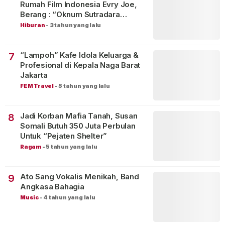
Rumah Film Indonesia Evry Joe,
Berang : “Oknum Sutradara
Merusak Perfilman Indonesia”!
Hiburan
-
3 tahun yang lalu
“Lampoh” Kafe Idola Keluarga &
7
Profesional di Kepala Naga Barat
Jakarta
FEM Travel
-
5 tahun yang lalu
Jadi Korban Mafia Tanah, Susan
8
Somali Butuh 350 Juta Perbulan
Untuk “Pejaten Shelter”
Ragam
-
5 tahun yang lalu
Ato Sang Vokalis Menikah, Band
9
Angkasa Bahagia
Music
-
4 tahun yang lalu