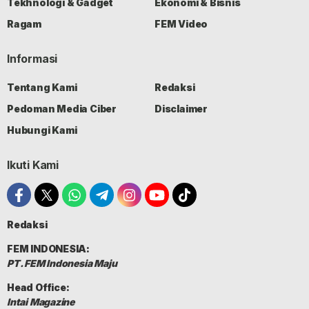
Tekhnologi & Gadget
Ekonomi & Bisnis
Ragam
FEM Video
Informasi
Tentang Kami
Redaksi
Pedoman Media Ciber
Disclaimer
Hubungi Kami
Ikuti Kami
Redaksi
FEM INDONESIA:
PT. FEM Indonesia Maju
Head Office:
Intai Magazine