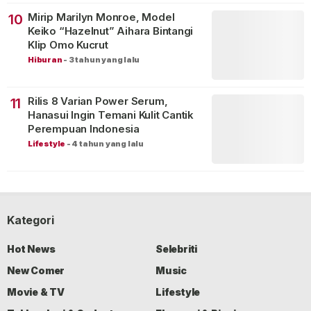
Mirip Marilyn Monroe, Model
10
Keiko “Hazelnut” Aihara Bintangi
Klip Omo Kucrut
Hiburan
-
3 tahun yang lalu
Rilis 8 Varian Power Serum,
11
Hanasui Ingin Temani Kulit Cantik
Perempuan Indonesia
Lifestyle
-
4 tahun yang lalu
Kategori
Hot News
Selebriti
New Comer
Music
Movie & TV
Lifestyle