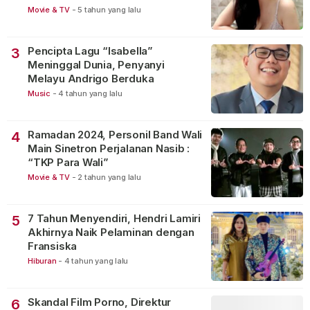
Movie & TV
-
5 tahun yang lalu
Pencipta Lagu “Isabella”
3
Meninggal Dunia, Penyanyi
Melayu Andrigo Berduka
Music
-
4 tahun yang lalu
Ramadan 2024, Personil Band Wali
4
Main Sinetron Perjalanan Nasib :
“TKP Para Wali”
Movie & TV
-
2 tahun yang lalu
7 Tahun Menyendiri, Hendri Lamiri
5
Akhirnya Naik Pelaminan dengan
Fransiska
Hiburan
-
4 tahun yang lalu
Skandal Film Porno, Direktur
6