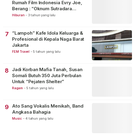
Rumah Film Indonesia Evry Joe,
Berang : “Oknum Sutradara
Merusak Perfilman Indonesia”!
Hiburan
-
3 tahun yang lalu
“Lampoh” Kafe Idola Keluarga &
7
Profesional di Kepala Naga Barat
Jakarta
FEM Travel
-
5 tahun yang lalu
Jadi Korban Mafia Tanah, Susan
8
Somali Butuh 350 Juta Perbulan
Untuk “Pejaten Shelter”
Ragam
-
5 tahun yang lalu
Ato Sang Vokalis Menikah, Band
9
Angkasa Bahagia
Music
-
4 tahun yang lalu