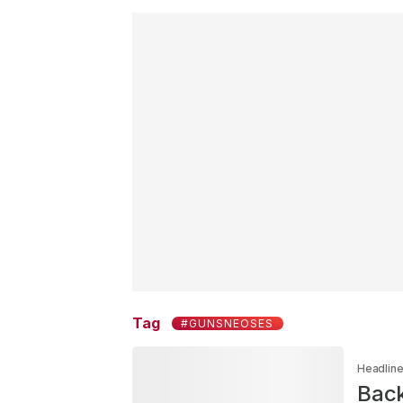
Tag
#GUNSNEOSES
Headlin
Back