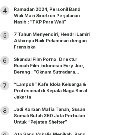
Ramadan 2024, Personil Band
4
Wali Main Sinetron Perjalanan
Nasib : “TKP Para Wali”
7 Tahun Menyendiri, Hendri Lamiri
5
Akhirnya Naik Pelaminan dengan
Fransiska
Skandal Film Porno, Direktur
6
Rumah Film Indonesia Evry Joe,
Berang : “Oknum Sutradara
Merusak Perfilman Indonesia”!
“Lampoh” Kafe Idola Keluarga &
7
Profesional di Kepala Naga Barat
Jakarta
Jadi Korban Mafia Tanah, Susan
8
Somali Butuh 350 Juta Perbulan
Untuk “Pejaten Shelter”
Ato Sang Vokalis Menikah, Band