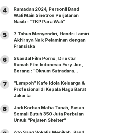
Ramadan 2024, Personil Band
4
Wali Main Sinetron Perjalanan
Nasib : “TKP Para Wali”
7 Tahun Menyendiri, Hendri Lamiri
5
Akhirnya Naik Pelaminan dengan
Fransiska
Skandal Film Porno, Direktur
6
Rumah Film Indonesia Evry Joe,
Berang : “Oknum Sutradara
Merusak Perfilman Indonesia”!
“Lampoh” Kafe Idola Keluarga &
7
Profesional di Kepala Naga Barat
Jakarta
Jadi Korban Mafia Tanah, Susan
8
Somali Butuh 350 Juta Perbulan
Untuk “Pejaten Shelter”
Ato Sang Vokalis Menikah, Band