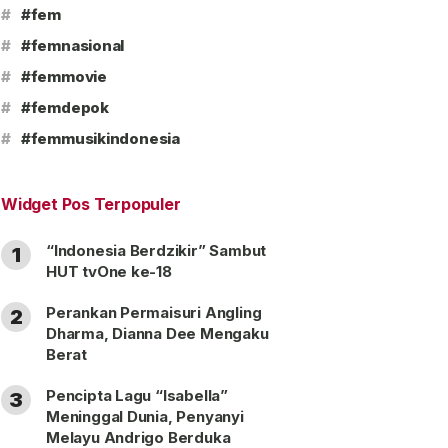
#
#fem
#
#femnasional
#
#femmovie
#
#femdepok
#
#femmusikindonesia
Widget Pos Terpopuler
“Indonesia Berdzikir” Sambut
1
HUT tvOne ke-18
Perankan Permaisuri Angling
2
Dharma, Dianna Dee Mengaku
Berat
Pencipta Lagu “Isabella”
3
Meninggal Dunia, Penyanyi
Melayu Andrigo Berduka