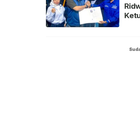
Ridw
Ket
Suda