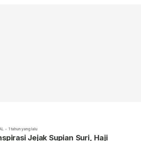
AL
-
1 tahun yang lalu
nspirasi Jejak Supian Suri, Haji