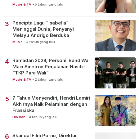
Movie & TV
-
5 tahun yang lalu
Pencipta Lagu “Isabella”
3
Meninggal Dunia, Penyanyi
Melayu Andrigo Berduka
Music
-
4 tahun yang lalu
Ramadan 2024, Personil Band Wali
4
Main Sinetron Perjalanan Nasib :
“TKP Para Wali”
Movie & TV
-
2 tahun yang lalu
7 Tahun Menyendiri, Hendri Lamiri
5
Akhirnya Naik Pelaminan dengan
Fransiska
Hiburan
-
4 tahun yang lalu
Skandal Film Porno, Direktur
6