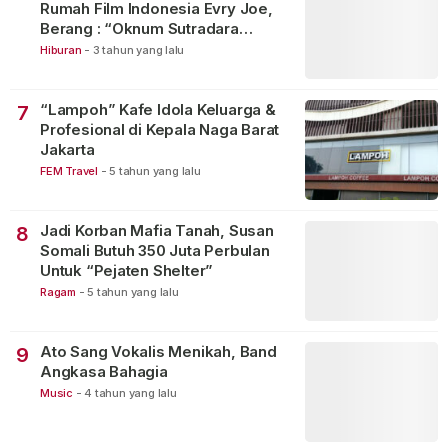
Rumah Film Indonesia Evry Joe,
Berang : “Oknum Sutradara
Merusak Perfilman Indonesia”!
Hiburan
-
3 tahun yang lalu
“Lampoh” Kafe Idola Keluarga &
7
Profesional di Kepala Naga Barat
Jakarta
FEM Travel
-
5 tahun yang lalu
Jadi Korban Mafia Tanah, Susan
8
Somali Butuh 350 Juta Perbulan
Untuk “Pejaten Shelter”
Ragam
-
5 tahun yang lalu
Ato Sang Vokalis Menikah, Band
9
Angkasa Bahagia
Music
-
4 tahun yang lalu