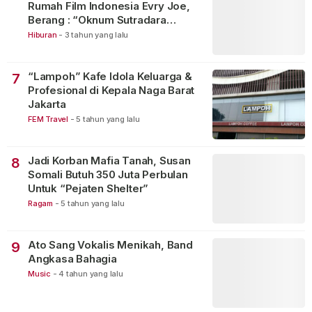
Rumah Film Indonesia Evry Joe,
Berang : “Oknum Sutradara
Merusak Perfilman Indonesia”!
Hiburan
-
3 tahun yang lalu
“Lampoh” Kafe Idola Keluarga &
7
Profesional di Kepala Naga Barat
Jakarta
FEM Travel
-
5 tahun yang lalu
Jadi Korban Mafia Tanah, Susan
8
Somali Butuh 350 Juta Perbulan
Untuk “Pejaten Shelter”
Ragam
-
5 tahun yang lalu
Ato Sang Vokalis Menikah, Band
9
Angkasa Bahagia
Music
-
4 tahun yang lalu