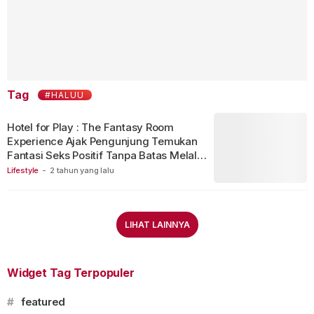
Tag
#HALUU
Hotel for Play : The Fantasy Room
Experience Ajak Pengunjung Temukan
Fantasi Seks Positif Tanpa Batas Melalui
Instalasi Seni
Lifestyle
-
2 tahun yang lalu
LIHAT LAINNYA
Widget Tag Terpopuler
#
featured