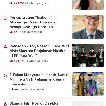
Movie & TV
-
5 tahun yang lalu
Pencipta Lagu “Isabella”
3
Meninggal Dunia, Penyanyi
Melayu Andrigo Berduka
Music
-
4 tahun yang lalu
Ramadan 2024, Personil Band Wali
4
Main Sinetron Perjalanan Nasib :
“TKP Para Wali”
Movie & TV
-
2 tahun yang lalu
7 Tahun Menyendiri, Hendri Lamiri
5
Akhirnya Naik Pelaminan dengan
Fransiska
Hiburan
-
4 tahun yang lalu
Skandal Film Porno, Direktur
6