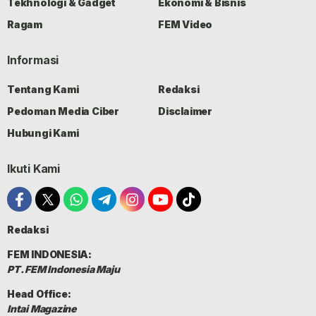
Tekhnologi & Gadget
Ekonomi & Bisnis
Ragam
FEM Video
Informasi
Tentang Kami
Redaksi
Pedoman Media Ciber
Disclaimer
Hubungi Kami
Ikuti Kami
Redaksi
FEM INDONESIA:
PT. FEM Indonesia Maju
Head Office:
Intai Magazine