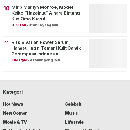
Mirip Marilyn Monroe, Model
10
Keiko “Hazelnut” Aihara Bintangi
Klip Omo Kucrut
Hiburan
-
3 tahun yang lalu
Rilis 8 Varian Power Serum,
11
Hanasui Ingin Temani Kulit Cantik
Perempuan Indonesia
Lifestyle
-
4 tahun yang lalu
Kategori
Hot News
Selebriti
New Comer
Music
Movie & TV
Lifestyle