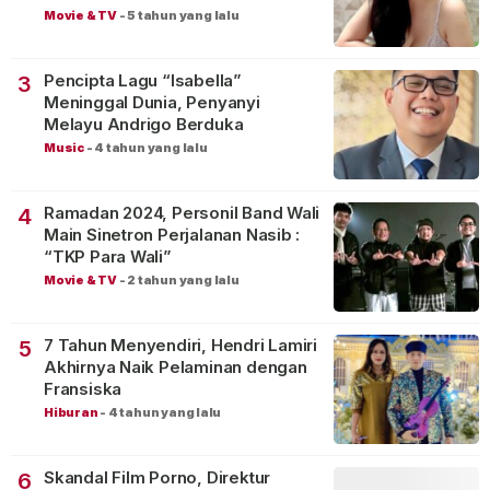
Movie & TV
-
5 tahun yang lalu
Pencipta Lagu “Isabella”
3
Meninggal Dunia, Penyanyi
Melayu Andrigo Berduka
Music
-
4 tahun yang lalu
Ramadan 2024, Personil Band Wali
4
Main Sinetron Perjalanan Nasib :
“TKP Para Wali”
Movie & TV
-
2 tahun yang lalu
7 Tahun Menyendiri, Hendri Lamiri
5
Akhirnya Naik Pelaminan dengan
Fransiska
Hiburan
-
4 tahun yang lalu
Skandal Film Porno, Direktur
6