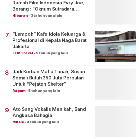
Rumah Film Indonesia Evry Joe,
Berang : “Oknum Sutradara
Merusak Perfilman Indonesia”!
Hiburan
-
3 tahun yang lalu
“Lampoh” Kafe Idola Keluarga &
7
Profesional di Kepala Naga Barat
Jakarta
FEM Travel
-
5 tahun yang lalu
Jadi Korban Mafia Tanah, Susan
8
Somali Butuh 350 Juta Perbulan
Untuk “Pejaten Shelter”
Ragam
-
5 tahun yang lalu
Ato Sang Vokalis Menikah, Band
9
Angkasa Bahagia
Music
-
4 tahun yang lalu