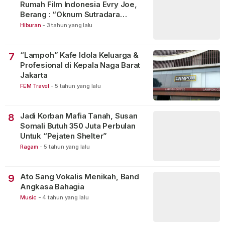
Rumah Film Indonesia Evry Joe,
Berang : “Oknum Sutradara
Merusak Perfilman Indonesia”!
Hiburan
-
3 tahun yang lalu
“Lampoh” Kafe Idola Keluarga &
7
Profesional di Kepala Naga Barat
Jakarta
FEM Travel
-
5 tahun yang lalu
Jadi Korban Mafia Tanah, Susan
8
Somali Butuh 350 Juta Perbulan
Untuk “Pejaten Shelter”
Ragam
-
5 tahun yang lalu
Ato Sang Vokalis Menikah, Band
9
Angkasa Bahagia
Music
-
4 tahun yang lalu