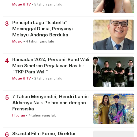
Movie & TV
-
5 tahun yang lalu
Pencipta Lagu “Isabella”
3
Meninggal Dunia, Penyanyi
Melayu Andrigo Berduka
Music
-
4 tahun yang lalu
Ramadan 2024, Personil Band Wali
4
Main Sinetron Perjalanan Nasib :
“TKP Para Wali”
Movie & TV
-
2 tahun yang lalu
7 Tahun Menyendiri, Hendri Lamiri
5
Akhirnya Naik Pelaminan dengan
Fransiska
Hiburan
-
4 tahun yang lalu
Skandal Film Porno, Direktur
6