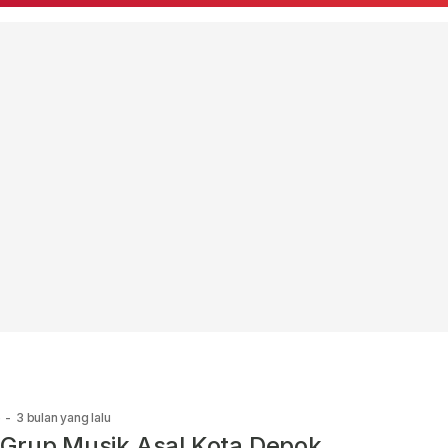
e
-
3 bulan yang lalu
Grup Musik Asal Kota Depok