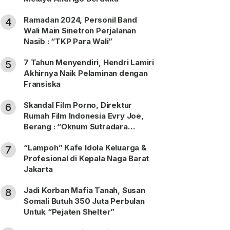
Ramadan 2024, Personil Band
4
Wali Main Sinetron Perjalanan
Nasib : “TKP Para Wali”
7 Tahun Menyendiri, Hendri Lamiri
5
Akhirnya Naik Pelaminan dengan
Fransiska
Skandal Film Porno, Direktur
6
Rumah Film Indonesia Evry Joe,
Berang : “Oknum Sutradara
Merusak Perfilman Indonesia”!
“Lampoh” Kafe Idola Keluarga &
7
Profesional di Kepala Naga Barat
Jakarta
Jadi Korban Mafia Tanah, Susan
8
Somali Butuh 350 Juta Perbulan
Untuk “Pejaten Shelter”