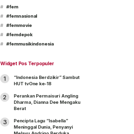
#
#fem
#
#femnasional
#
#femmovie
#
#femdepok
#
#femmusikindonesia
Widget Pos Terpopuler
“Indonesia Berdzikir” Sambut
1
HUT tvOne ke-18
Perankan Permaisuri Angling
2
Dharma, Dianna Dee Mengaku
Berat
Pencipta Lagu “Isabella”
3
Meninggal Dunia, Penyanyi
Melayu Andrigo Berduka