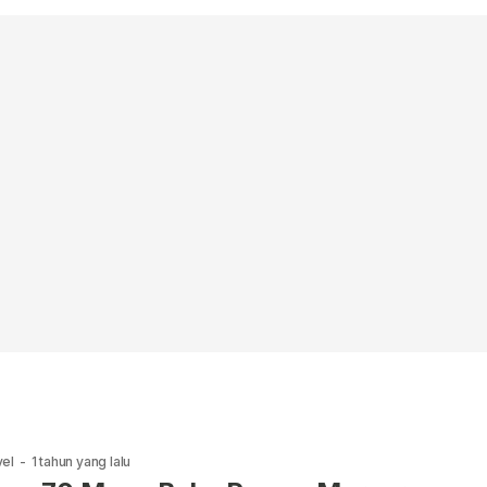
vel
-
1 tahun yang lalu