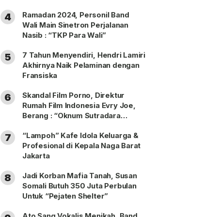
Ramadan 2024, Personil Band
4
Wali Main Sinetron Perjalanan
Nasib : “TKP Para Wali”
7 Tahun Menyendiri, Hendri Lamiri
5
Akhirnya Naik Pelaminan dengan
Fransiska
Skandal Film Porno, Direktur
6
Rumah Film Indonesia Evry Joe,
Berang : “Oknum Sutradara
Merusak Perfilman Indonesia”!
“Lampoh” Kafe Idola Keluarga &
7
Profesional di Kepala Naga Barat
Jakarta
Jadi Korban Mafia Tanah, Susan
8
Somali Butuh 350 Juta Perbulan
Untuk “Pejaten Shelter”
Ato Sang Vokalis Menikah, Band