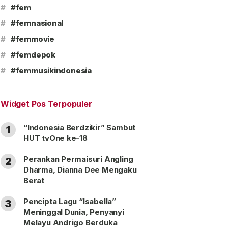
#
#fem
#
#femnasional
#
#femmovie
#
#femdepok
#
#femmusikindonesia
Widget Pos Terpopuler
“Indonesia Berdzikir” Sambut
1
HUT tvOne ke-18
Perankan Permaisuri Angling
2
Dharma, Dianna Dee Mengaku
Berat
Pencipta Lagu “Isabella”
3
Meninggal Dunia, Penyanyi
Melayu Andrigo Berduka