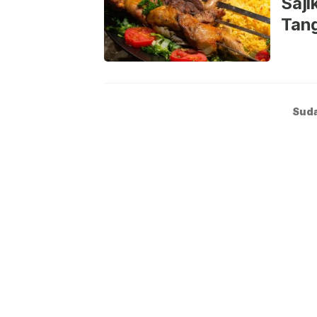
Saji
Tan
Suda