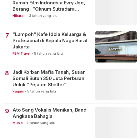
Rumah Film Indonesia Evry Joe,
Berang : “Oknum Sutradara
Merusak Perfilman Indonesia”!
Hiburan
-
3 tahun yang lalu
“Lampoh” Kafe Idola Keluarga &
7
Profesional di Kepala Naga Barat
Jakarta
FEM Travel
-
5 tahun yang lalu
Jadi Korban Mafia Tanah, Susan
8
Somali Butuh 350 Juta Perbulan
Untuk “Pejaten Shelter”
Ragam
-
5 tahun yang lalu
Ato Sang Vokalis Menikah, Band
9
Angkasa Bahagia
Music
-
4 tahun yang lalu