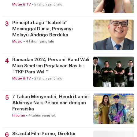
Movie & TV
-
5 tahun yang lalu
Pencipta Lagu “Isabella”
3
Meninggal Dunia, Penyanyi
Melayu Andrigo Berduka
Music
-
4 tahun yang lalu
Ramadan 2024, Personil Band Wali
4
Main Sinetron Perjalanan Nasib :
“TKP Para Wali”
Movie & TV
-
2 tahun yang lalu
7 Tahun Menyendiri, Hendri Lamiri
5
Akhirnya Naik Pelaminan dengan
Fransiska
Hiburan
-
4 tahun yang lalu
Skandal Film Porno, Direktur
6