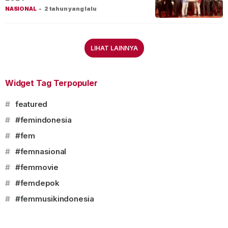
NASIONAL
-
2 tahun yang lalu
LIHAT LAINNYA
Widget Tag Terpopuler
#
featured
#
#femindonesia
#
#fem
#
#femnasional
#
#femmovie
#
#femdepok
#
#femmusikindonesia