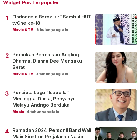
Widget Pos Terpopuler
“Indonesia Berdzikir” Sambut HUT
1
tvOne ke-18
Movie & TV
-
6 bulan yang lalu
Perankan Permaisuri Angling
2
Dharma, Dianna Dee Mengaku
Berat
Movie & TV
-
5 tahun yang lalu
Pencipta Lagu “Isabella”
3
Meninggal Dunia, Penyanyi
Melayu Andrigo Berduka
Music
-
4 tahun yang lalu
Ramadan 2024, Personil Band Wali
4
Main Sinetron Perjalanan Nasib :