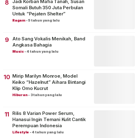
Jadi Korban Mafia Tanah, Susan
8
Somali Butuh 350 Juta Perbulan
Untuk “Pejaten Shelter”
Ragam
-
5 tahun yang lalu
Ato Sang Vokalis Menikah, Band
9
Angkasa Bahagia
Music
-
4 tahun yang lalu
Mirip Marilyn Monroe, Model
10
Keiko “Hazelnut” Aihara Bintangi
Klip Omo Kucrut
Hiburan
-
3 tahun yang lalu
Rilis 8 Varian Power Serum,
11
Hanasui Ingin Temani Kulit Cantik
Perempuan Indonesia
Lifestyle
-
4 tahun yang lalu