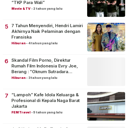
“TKP Para Wali”
Movie & TV
-
2 tahun yang lalu
7 Tahun Menyendiri, Hendri Lamiri
5
Akhirnya Naik Pelaminan dengan
Fransiska
Hiburan
-
4 tahun yang lalu
Skandal Film Porno, Direktur
6
Rumah Film Indonesia Evry Joe,
Berang : “Oknum Sutradara
Merusak Perfilman Indonesia”!
Hiburan
-
3 tahun yang lalu
“Lampoh” Kafe Idola Keluarga &
7
Profesional di Kepala Naga Barat
Jakarta
FEM Travel
-
5 tahun yang lalu