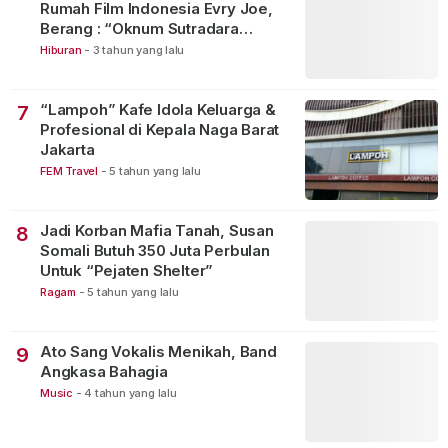
Rumah Film Indonesia Evry Joe,
Berang : “Oknum Sutradara
Merusak Perfilman Indonesia”!
Hiburan
-
3 tahun yang lalu
“Lampoh” Kafe Idola Keluarga &
7
Profesional di Kepala Naga Barat
Jakarta
FEM Travel
-
5 tahun yang lalu
Jadi Korban Mafia Tanah, Susan
8
Somali Butuh 350 Juta Perbulan
Untuk “Pejaten Shelter”
Ragam
-
5 tahun yang lalu
Ato Sang Vokalis Menikah, Band
9
Angkasa Bahagia
Music
-
4 tahun yang lalu