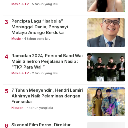
Movie & TV
-
5 tahun yang lalu
Pencipta Lagu “Isabella”
3
Meninggal Dunia, Penyanyi
Melayu Andrigo Berduka
Music
-
4 tahun yang lalu
Ramadan 2024, Personil Band Wali
4
Main Sinetron Perjalanan Nasib :
“TKP Para Wali”
Movie & TV
-
2 tahun yang lalu
7 Tahun Menyendiri, Hendri Lamiri
5
Akhirnya Naik Pelaminan dengan
Fransiska
Hiburan
-
4 tahun yang lalu
Skandal Film Porno, Direktur
6