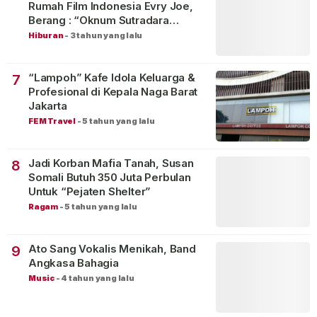
Rumah Film Indonesia Evry Joe,
Berang : “Oknum Sutradara
Merusak Perfilman Indonesia”!
Hiburan
-
3 tahun yang lalu
“Lampoh” Kafe Idola Keluarga &
7
Profesional di Kepala Naga Barat
Jakarta
FEM Travel
-
5 tahun yang lalu
Jadi Korban Mafia Tanah, Susan
8
Somali Butuh 350 Juta Perbulan
Untuk “Pejaten Shelter”
Ragam
-
5 tahun yang lalu
Ato Sang Vokalis Menikah, Band
9
Angkasa Bahagia
Music
-
4 tahun yang lalu