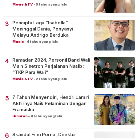
Movie & TV
-
5 tahun yang lalu
Pencipta Lagu “Isabella”
3
Meninggal Dunia, Penyanyi
Melayu Andrigo Berduka
Music
-
4 tahun yang lalu
Ramadan 2024, Personil Band Wali
4
Main Sinetron Perjalanan Nasib :
“TKP Para Wali”
Movie & TV
-
2 tahun yang lalu
7 Tahun Menyendiri, Hendri Lamiri
5
Akhirnya Naik Pelaminan dengan
Fransiska
Hiburan
-
4 tahun yang lalu
Skandal Film Porno, Direktur
6