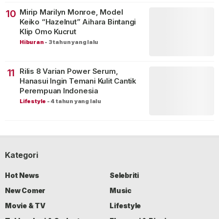
Mirip Marilyn Monroe, Model
10
Keiko “Hazelnut” Aihara Bintangi
Klip Omo Kucrut
Hiburan
-
3 tahun yang lalu
Rilis 8 Varian Power Serum,
11
Hanasui Ingin Temani Kulit Cantik
Perempuan Indonesia
Lifestyle
-
4 tahun yang lalu
Kategori
Hot News
Selebriti
New Comer
Music
Movie & TV
Lifestyle