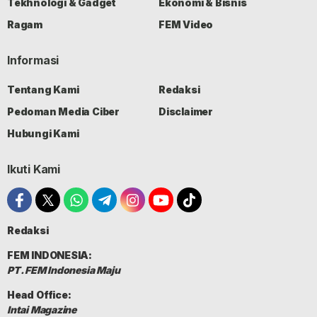
Tekhnologi & Gadget
Ekonomi & Bisnis
Ragam
FEM Video
Informasi
Tentang Kami
Redaksi
Pedoman Media Ciber
Disclaimer
Hubungi Kami
Ikuti Kami
Redaksi
FEM INDONESIA:
PT. FEM Indonesia Maju
Head Office:
Intai Magazine