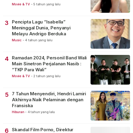
Movie & TV
-
5 tahun yang lalu
Pencipta Lagu “Isabella”
3
Meninggal Dunia, Penyanyi
Melayu Andrigo Berduka
Music
-
4 tahun yang lalu
Ramadan 2024, Personil Band Wali
4
Main Sinetron Perjalanan Nasib :
“TKP Para Wali”
Movie & TV
-
2 tahun yang lalu
7 Tahun Menyendiri, Hendri Lamiri
5
Akhirnya Naik Pelaminan dengan
Fransiska
Hiburan
-
4 tahun yang lalu
Skandal Film Porno, Direktur
6