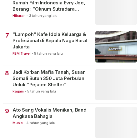
Rumah Film Indonesia Evry Joe,
Berang : “Oknum Sutradara
Merusak Perfilman Indonesia”!
Hiburan
-
3 tahun yang lalu
“Lampoh” Kafe Idola Keluarga &
7
Profesional di Kepala Naga Barat
Jakarta
FEM Travel
-
5 tahun yang lalu
Jadi Korban Mafia Tanah, Susan
8
Somali Butuh 350 Juta Perbulan
Untuk “Pejaten Shelter”
Ragam
-
5 tahun yang lalu
Ato Sang Vokalis Menikah, Band
9
Angkasa Bahagia
Music
-
4 tahun yang lalu