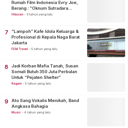
Rumah Film Indonesia Evry Joe,
Berang : “Oknum Sutradara
Merusak Perfilman Indonesia”!
Hiburan
-
3 tahun yang lalu
“Lampoh” Kafe Idola Keluarga &
7
Profesional di Kepala Naga Barat
Jakarta
FEM Travel
-
5 tahun yang lalu
Jadi Korban Mafia Tanah, Susan
8
Somali Butuh 350 Juta Perbulan
Untuk “Pejaten Shelter”
Ragam
-
5 tahun yang lalu
Ato Sang Vokalis Menikah, Band
9
Angkasa Bahagia
Music
-
4 tahun yang lalu