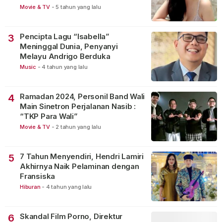
Movie & TV
-
5 tahun yang lalu
Pencipta Lagu “Isabella”
3
Meninggal Dunia, Penyanyi
Melayu Andrigo Berduka
Music
-
4 tahun yang lalu
Ramadan 2024, Personil Band Wali
4
Main Sinetron Perjalanan Nasib :
“TKP Para Wali”
Movie & TV
-
2 tahun yang lalu
7 Tahun Menyendiri, Hendri Lamiri
5
Akhirnya Naik Pelaminan dengan
Fransiska
Hiburan
-
4 tahun yang lalu
Skandal Film Porno, Direktur
6